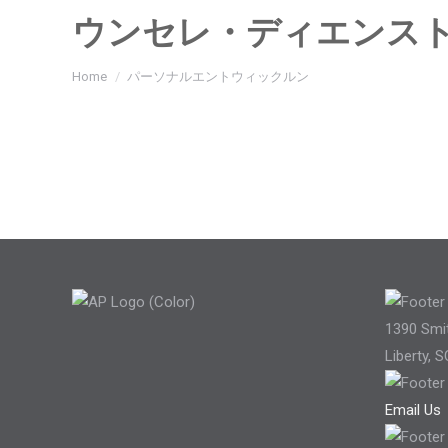
ウンセレ・ディエンス
You are here:
Home
パーソナルエントウィックルン
1390 Smi
Liberty, 
Email Us