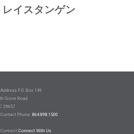
トレイスタンゲン
P.O. Box 149
th Grove Road
SC 29657
Phone:
864.898.1500
Connect With Us