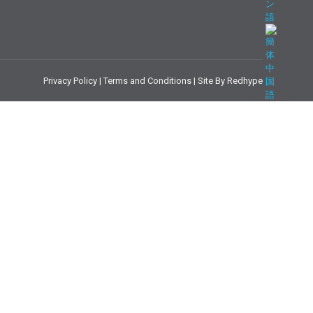
Privacy Policy
|
Terms and Conditions
|
Site By Redhype
ニュースで
利用可能な
リソース
我々について