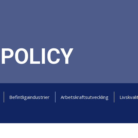
POLICY
Befintliga
industrier
Arbetskraftsutveckling
Livskvali