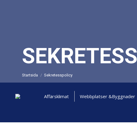
SEKRETESS
Du är här:
Startsida
Sekretesspolicy
Affärsklimat
Webbplatser &
Byggnader