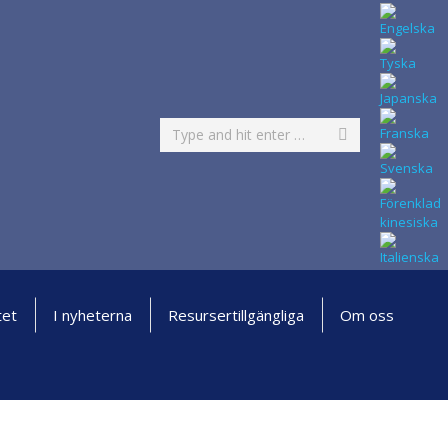
Search:
tet
I nyheterna
Resurser
tillgängliga
Om oss