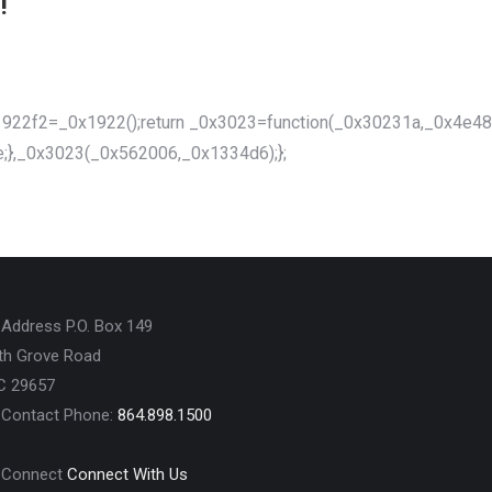
!
1922f2=_0x1922();return _0x3023=function(_0x30231a,_0x4e4
;},_0x3023(_0x562006,_0x1334d6);};
P.O. Box 149
th Grove Road
SC 29657
Phone:
864.898.1500
Connect With Us