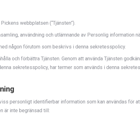
nce Pickens webbplatsen (“Tjänsten”).
nsamling, användning och utlämnande av Personlig information när
n med någon förutom som beskrivs i denna sekretesspolicy.
dahålla och förbättra Tjänsten. Genom att använda Tjänsten godkä
i denna sekretesspolicy, har termer som används i denna sekrete
ning
iss personligt identifierbar information som kan användas för att k
 är inte begränsad till: