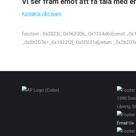
Vi ser fram emot att få tala med er
Kontakta vårt team
function _0x3023(_0x562006,_0x1334d6){const _0x
_0x2b207e=_0x1922f2[_0x30231a];return _0x2b207e
1390 Smi
Liberty, 
Email Us