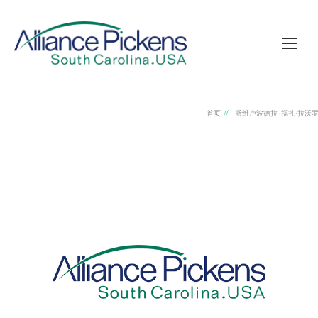
首页
斯维卢波德拉 ·福扎·拉沃
您在这里：
伊诺斯特里 · 塞尔维齐