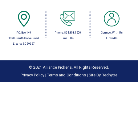
P.O. Box 149
Phone:
864.898.1500
Connect With Us
1390 Smith Grove Road
Email Us
LinkedIn
Liberty, SC 29657
© 2021 Alliance Pickens. All Rights Reserved.
Privacy Policy
|
Terms and Conditions
|
Site By Redhype