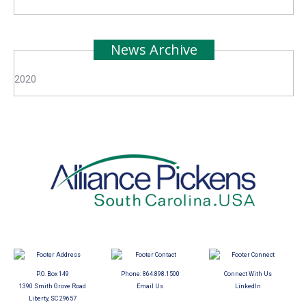
News Archive
2020
P.O. Box 149
Phone:
864.898.1500
Connect With Us
1390 Smith Grove Road
Email Us
LinkedIn
Liberty, SC 29657