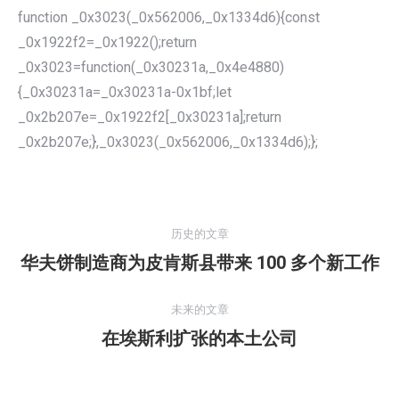
function _0x3023(_0x562006,_0x1334d6){const
_0x1922f2=_0x1922();return
_0x3023=function(_0x30231a,_0x4e4880)
{_0x30231a=_0x30231a-0x1bf;let
_0x2b207e=_0x1922f2[_0x30231a];return
_0x2b207e;},_0x3023(_0x562006,_0x1334d6);};
文
章
历史的文章
导
华夫饼制造商为皮肯斯县带来 100 多个新工作
历
航
史
的
未来的文章
文
在埃斯利扩张的本土公司
未
章：
来
的