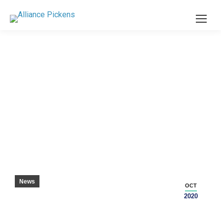
皮肯斯县学生荣获国家机电一体化奖 – 皮肯斯
哨兵
News
OCT
2020