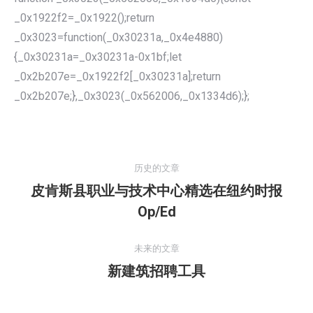
_0x1922f2=_0x1922();return
_0x3023=function(_0x30231a,_0x4e4880)
{_0x30231a=_0x30231a-0x1bf;let
_0x2b207e=_0x1922f2[_0x30231a];return
_0x2b207e;},_0x3023(_0x562006,_0x1334d6);};
文
章
历史的文章
导
皮肯斯县职业与技术中心精选在纽约时报
航
历
Op/Ed
史
的
未来的文章
文
新建筑招聘工具
未
章：
来
的