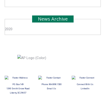
News Archive
2020
P.O. Box 149
Phone:
864.898.1500
Connect With Us
1390 Smith Grove Road
Email Us
LinkedIn
Liberty, SC 29657