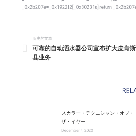
_0x2b207e=_0x1922f2[_0x30231a];return _0x2b207e
文
章
历史的文章
导
可靠的自动洒水器公司宣布扩大皮肯斯
历
航
县业务
史
的
文
章：
REL
スカラー・テクニシャン・オブ・
ザ・イヤー
December 4, 2020