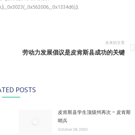
;},_0x3023(_0x562006,_0x1334d6);};
未来的文章
劳动力发展倡议是皮肯斯县成功的关键
未
来
的
文
章：
ATED POSTS
皮肯斯县学生顶级州再次 – 皮肯斯
哨兵
October 28, 2020