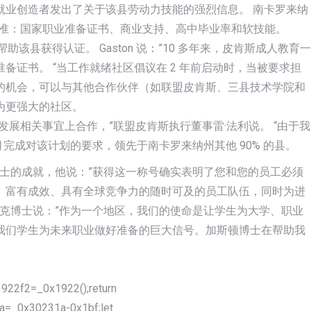
就业创造者发出了关于该县劳动力技能的强烈信息。 南卡罗来纳
个标准：国家职业准备证书、商业支持、高中毕业率和软技能。
该县获得认证。 Gaston 说：”10 多年来，皮肯斯成人教育一
业准备证书。 “当工作就绪社区倡议在 2 年前启动时，当被要求担
的机会，可以与其他合作伙伴（如联盟皮肯斯、三县技术学院和
为更强大的社区。
展相关事宜上合作，”联盟皮肯斯执行董事雷·法利说。 “由于我
 月完成对该计划的要求，领先于南卡罗来纳州其他 90% 的县。
顿博士的成就，他说：”获得这一称号确实表明了您和您的员工必须
、富有成效、具有全球竞争力的随时可及的员工队伍，同时为进
默克博士说：”作为一个地区，我们的使命是让学生为大学、职业
我们学生为未来职业做好准备的巨大信号。加斯顿博士在帮助我
922f2=_0x1922();return
a=_0x30231a-0x1bf;let