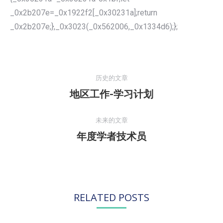
_0x2b207e=_0x1922f2[_0x30231a];return
_0x2b207e;},_0x3023(_0x562006,_0x1334d6);};
文
章
历史的文章
导
地区工作-学习计划
历
航
史
的
未来的文章
文
年度学者技术员
未
章：
来
的
文
章：
RELATED POSTS