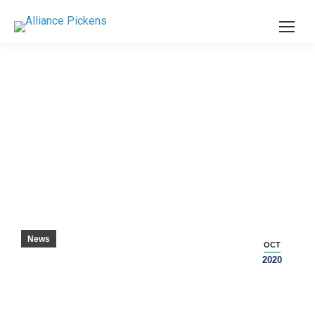
联盟皮肯斯董事对商业园的项目感到兴奋
News
OCT
2020