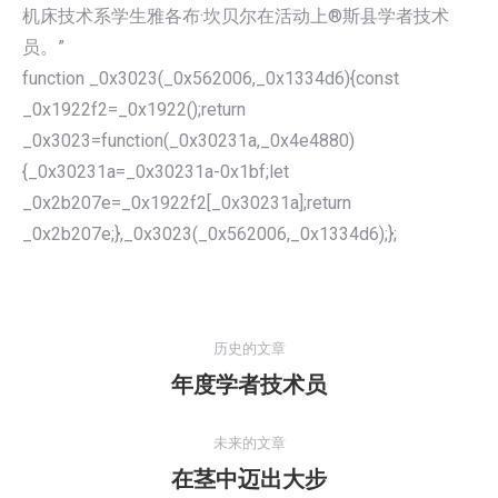
机床技术系学生雅各布·坎贝尔在活动上®斯县学者技术
员。”
function _0x3023(_0x562006,_0x1334d6){const
_0x1922f2=_0x1922();return
_0x3023=function(_0x30231a,_0x4e4880)
{_0x30231a=_0x30231a-0x1bf;let
_0x2b207e=_0x1922f2[_0x30231a];return
_0x2b207e;},_0x3023(_0x562006,_0x1334d6);};
文
章
历史的文章
导
年度学者技术员
历
航
史
的
未来的文章
文
在茎中迈出大步
未