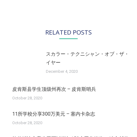
章：
来
的
文
章：
RELATED POSTS
スカラー・テクニシャン・オブ・ザ・
イヤー
December 4, 2020
皮肯斯县学生顶级州再次 – 皮肯斯哨兵
October 28, 2020
11所学校分享300万美元 – 塞内卡杂志
October 28, 2020