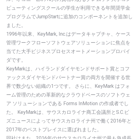
ピューティングスクールの学生が利用できる年間奨学金
プログラムでJumpStartに追加のコンポーネントを追加し
ました。
1996年以来、KeyMark, Inc.はデータキャプチャ、ケース
管理ワークフローソフトウェアソリューションに焦点を
当てた大手ビジネスプロセスオートメーションプロバイ
ダです。
KeyMarkは、ハイランドダイヤモンドサポート賞とコフ
ァックスダイヤモンドパートナー賞の両方を開催する世
界で数少ない組織の1つです。 さらに、KeyMark はフォ
ーム管理のための革新的なクラウドベースのソフトウェ
ア ソリューションである Forms InMotion の作成者でし
た。 KeyMarkは、サウスカロライナ商工会議所とS.C.ビ
ズニュースによってサウスカロライナ州で働く2016年と
2017年のベストプレイスに選ばれました。
同社はまた、2016年のサウスカロライナ州で最も急成長