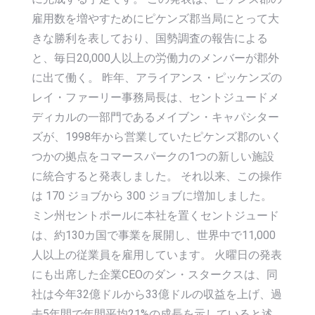
雇用数を増やすためにピケンズ郡当局にとって大
きな勝利を表しており、国勢調査の報告による
と、毎日20,000人以上の労働力のメンバーが郡外
に出て働く。 昨年、アライアンス・ピッケンズの
レイ・ファーリー事務局長は、セントジュードメ
ディカルの一部門であるメイブン・キャパシター
ズが、1998年から営業していたピケンズ郡のいく
つかの拠点をコマースパークの1つの新しい施設
に統合すると発表しました。 それ以来、この操作
は 170 ジョブから 300 ジョブに増加しました。
ミン州セントポールに本社を置くセントジュード
は、約130カ国で事業を展開し、世界中で11,000
人以上の従業員を雇用しています。 火曜日の発表
にも出席した企業CEOのダン・スタークスは、同
社は今年32億ドルから33億ドルの収益を上げ、過
去5年間で年間平均21%の成長を示していると述