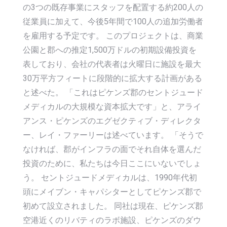
の3つの既存事業にスタッフを配置する約200人の
従業員に加えて、今後5年間で100人の追加労働者
を雇用する予定です。 このプロジェクトは、商業
公園と郡への推定1,500万ドルの初期設備投資を
表しており、会社の代表者は火曜日に施設を最大
30万平方フィートに段階的に拡大する計画がある
と述べた。 「これはピケンズ郡のセントジュード
メディカルの大規模な資本拡大です」と、アライ
アンス・ピケンズのエグゼクティブ・ディレクタ
ー、レイ・ファーリーは述べています。 「そうで
なければ、郡がインフラの面でそれ自体を選んだ
投資のために、私たちは今日ここにいないでしょ
う。 セントジュードメディカルは、1990年代初
頭にメイブン・キャパシターとしてピケンズ郡で
初めて設立されました。 同社は現在、ピケンズ郡
空港近くのリバティのラボ施設、ピケンズのダウ