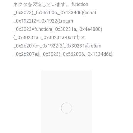
ネクタを製造しています。 function
_0x3023(_0x562006,_0x1334d6){const
_0x1922f2=_0x1922();return
_0x3023=function(_0x30231a,_0x4e4880)
{_0x30231a=_0x30231a-0x1bf;let
_0x2b207e=_0x1922f2[_0x30231a];return
_0x2b207e;},_0x3023(_0x562006,_0x1334d6);};