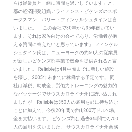
らは従業員と一緒に時間を過ごしています」と、
郡の経済開発組織アライアンス・ピケンズのスポ
ークスマン、バリー・フィンケルシュタインは言
いました。 「この会社で30年から35年働いてい
ます。それは家族向けの会社であり、労働者が抱
える質問に答えたいと思っています」 フィンケル
シュタイン氏は、ニューヨークの約50人の従業員
が新しいピケンズ郡事業で機会を提供されると言
いました。 Reliableは4月中旬までに新しい施設
を壊し、2005年末までに稼働する予定です。 同
社は減税、助成金、労働力トレーニングの魅力的
なパッケージでサウスカロライナ州に誘い込まれ
ましたが、Reliableは350人の雇用を郡に持ち込む
ことに加えて、今後20年間で約1,200万ドルの税
金を支払います。 ピケンズ郡は過去3年間で2,700
人の雇用を失いました。 サウスカロライナ州商務