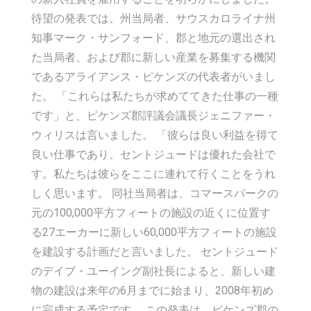
待望の発表では、州当局者、サウスカロライナ州
知事マーク・サンフォード、郡と地元の選出され
た当局者、および郡に新しい産業を募集する機関
であるアライアンス・ピケンズの代表者がいまし
た。 「これらは私たちが求めててきた仕事の一種
です」と、ピケンズ郡評議会議長ジェニファー・
ウィリスは言いました。 「彼らは良い利益を得て
良い仕事であり、セントジュードは優れた会社で
す。私たちは彼らをここに連れて行くことをうれ
しく思います。 同社当局者は、コマースパークの
元の100,000平方フィートの施設の近くに位置す
る27エーカーに新しい60,000平方フィートの施設
を建設する計画だと言いました。 セントジュード
のデイブ・ユーイング副社長によると、新しい建
物の建設は来年の6月までに始まり、2008年初め
に完成する予定です。 この発表は、ピケンズ郡の