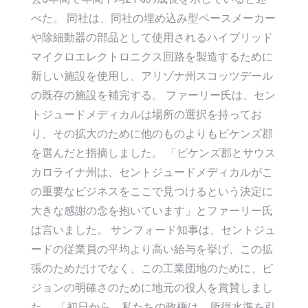
べた。 同社は、同社の埋め込み型ペースメーカー
や除細動器の部品として使用されるハイブリッド
マイクロエレクトロニクス回路を製造するために
新しい施設を使用し、アリゾナ州スコッツデール
の既存の施設を補完する。 ファーリー氏は、セン
トジュードメディカルは場所の選択を持ってお
り、その拡大のために他のものよりもピケンズ郡
を選んだと指摘しました。 「ピケンズ郡とサウス
カロライナ州は、セントジュードメディカルがこ
の重要なビジネスをここで見つけるという決定に
大きな感謝の念を抱いています」とファーリー氏
は言いました。 サンフォード知事は、セントジュ
ードの従業員の平均より高い給与を挙げ、この拡
張のためだけでなく、この工業団地のために、ビ
ジョンの明確さのために地元の役人を賞賛しまし
た。 「初日から、私たちの政権は、所得水準を引