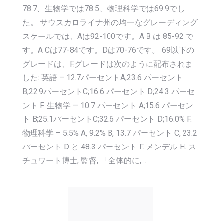
78.7、生物学では78.5、物理科学では69.9でし
た。 サウスカロライナ州の均一なグレーディング
スケールでは、Aは92-100です。A B は 85-92 で
す。A Cは77-84です。Dは70-76です。 69以下の
グレードは、F.グレードは次のように配布されま
した: 英語 – 12.7パーセントA;23.6 パーセント
B;22.9パーセントC;16.6 パーセント D;24.3 パーセ
ント F. 生物学 — 10.7 パーセント A;15.6 パーセン
ト B;25.1パーセントC;32.6 パーセント D;16.0% F.
物理科学 – 5.5% A, 9.2% B, 13.7 パーセント C, 23.2
パーセント D と 48.3 パーセント F. メンデル H. ス
チュワート博士, 監督, 「全体的に,…