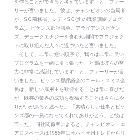
を作ることができると考えています」と、ファー
リーが言いました。 彼は、チャンピオンの当局者
が、S.C.商務省、レディS.C.(州の職業訓練プログ
ラム)、ピケンズ郡評議会、アライアンスピケン
ズ、デュークエナジーを含む短期間でプロジェク
トに取り組んだ人々に近づいたと言いました。
「そして、非常に短い順序で、我々は非常に良い
プログラムを一緒に引っ張った、と郡は彼らの努
力に非常に感謝しています」と、ファーリーが言
いました。 ピケンズ郡評議会のニール・スミス会
長は、新しい雇用主を歓迎することは常に喜びだ
が、既存の業界の成功を祝福することはさらにや
りがいがあると述べた。 「素晴らしい仕事とピケ
ンズ郡の一員になってくれてありがとう」と彼は
言った。 同社関係者によると、チャンピオン・エ
アロスペースは1986年にオハイオ州トレドからリ