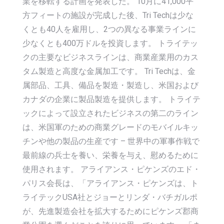
業を移転する計画を発表した。 10月に41,000平
方フィートの施設が完成した後、Tri Techは少な
くとも40人を雇用し、2つの異なる事業ラインに
少なくとも400万ドルを投資します。 トライテッ
クの主要なビジネスラインは、商業産業用のカス
タム製造と高度な金属加工です。 Tri Techは、金
属部品、工具、備品を製造・製造し、米国および
カナダの企業に製品製造を提供します。 トライテ
ックによって設立されたビジネスの第二のライン
は、米国軍のための商業グレードのモバイルキッ
チンや他の製品の生産です – 世界中の軍事作戦で
最前線の兵士を養い、栄養を与え、慰めるために
使用されます。 アライアンス・ピケンズのエド・
パリス会長は、「アライアンス・ピケンズは、ト
ライテックUSA社とジョーとリンダ・バチガルポ
が、先進製造会社を拡大するためにピケンズ郡商