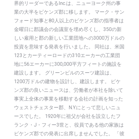
界的リーダーであるInc.は、ニューヨーク州の事
業の大半をピケンズ郡に移します。 マーク・サン
フォード知事と80人以上のピケンズ郡の指導者は
金曜日に郡議会の会議室を埋め尽くし、350の新
しい雇用と郡の新しい工業団地への3000万ドルの
投資を意味する発表を行いました。 同社は、米国
123とカーティーロードの310エーカーの工業団
地に56エーカーに300,000平方フィートの施設を
建設します。 グリーンビルのスーツ建設は、
1200万ドルの建物を設計し、建設します。 ピケ
ンズ郡の良いニュースは、労働者が本社を除いて
事実上全体の事業を移動する会社の計画を知った
ウェストチェスター郡、N.Y.にとって悲しいニュ
ースでした。 1920年に祖父が会社を設立したフ
ランク・J・フィー3世と、役員である他の家族は
ピケンズ郡での発表に出席しませんでした。 「彼