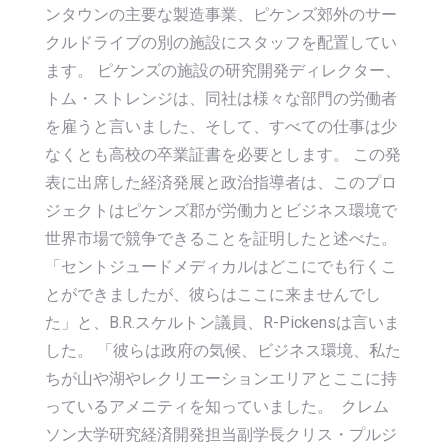
ンタウンの主要な製造事業、ピケンズ郊外のサー
クルドライブの別の施設にスタッフを配置してい
ます。 ピケンズの施設の研究開発ディレクター、
トム・ストレンジは、同社は様々な部門の労働者
を雇うと言いました、そして、すべての仕事は少
なくとも高校の卒業証書を必要とします。 この発
表に出席した経済発展と政治指導者は、このプロ
ジェクトはピケンズ郡が労働力とビジネス環境で
世界市場で競争できることを証明したと述べた。
「セントジュードメディカルはどこにでも行くこ
とができましたが、彼らはここに来ませんでし
た」と、B.R.スケルトン議員、R-Pickensは言いま
した。 「彼らは政府の気候、ビジネス環境、私た
ちが山や湖やレクリエーションエリアとここに持
っているアメニティを知っていました。 クレム
ソン大学研究経済開発担当副学長クリス・プルジ