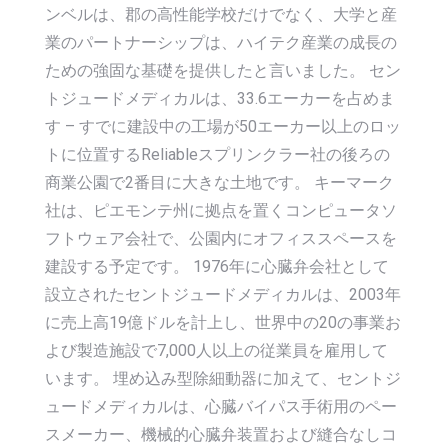
ンベルは、郡の高性能学校だけでなく、大学と産
業のパートナーシップは、ハイテク産業の成長の
ための強固な基礎を提供したと言いました。 セン
トジュードメディカルは、33.6エーカーを占めま
す – すでに建設中の工場が50エーカー以上のロッ
トに位置するReliableスプリンクラー社の後ろの
商業公園で2番目に大きな土地です。 キーマーク
社は、ピエモンテ州に拠点を置くコンピュータソ
フトウェア会社で、公園内にオフィススペースを
建設する予定です。 1976年に心臓弁会社として
設立されたセントジュードメディカルは、2003年
に売上高19億ドルを計上し、世界中の20の事業お
よび製造施設で7,000人以上の従業員を雇用して
います。 埋め込み型除細動器に加えて、セントジ
ュードメディカルは、心臓バイパス手術用のペー
スメーカー、機械的心臓弁装置および縫合なしコ