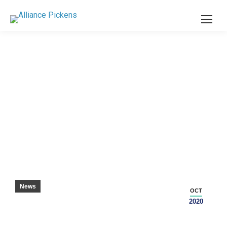
ピケンズ学生がグライダーチャレンジに勝つ
– グリーンビルニュース
News
OCT
2020