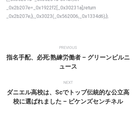
_0x2b207e=_0x1922f2[_0x30231a];return
_0x2b207e;},_0x3023(_0x562006,_0x1334d6);};
POST
NAVIGATION
PREVIOUS
指名手配、必死:熟練労働者 – グリーンビルニ
Previous
ュース
post:
NEXT
ダニエル高校は、Scでトップ伝統的な公立高
Next
校に選ばれました – ピケンズセンチネル
post: