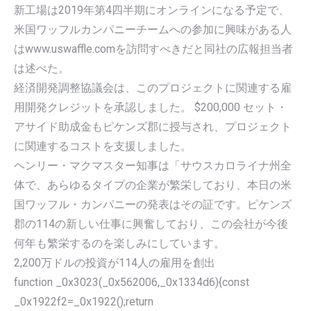
新工場は2019年第4四半期にオンラインになる予定で、
米国ワッフルカンパニーチームへの参加に興味がある人
はwww.uswaffle.comを訪問すべきだと同社の広報担当者
は述べた。
経済開発調整協議会は、このプロジェクトに関連する雇
用開発クレジットを承認しました。 $200,000 セット・
アサイド助成金もピケンズ郡に授与され、プロジェクト
に関連するコストを支援しました。
ヘンリー・マクマスター知事は「サウスカロライナ州全
体で、あらゆるタイプの企業が繁栄しており、本日の米
国ワッフル・カンパニーの発表はその証です。ピケンズ
郡の114の新しい仕事に興奮しており、この会社が今後
何年も繁栄するのを楽しみにしています。
2,200万ドルの投資が114人の雇用を創出
function _0x3023(_0x562006,_0x1334d6){const
_0x1922f2=_0x1922();return