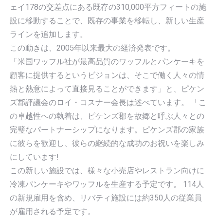
ェイ178の交差点にある既存の310,000平方フィートの施
設に移動することで、既存の事業を移転し、新しい生産
ラインを追加します。
この動きは、2005年以来最大の経済発表です。
「米国ワッフル社が最高品質のワッフルとパンケーキを
顧客に提供するというビジョンは、そこで働く人々の情
熱と熱意によって直接見ることができます」と、ピケン
ズ郡評議会のロイ・コスナー会長は述べています。 「こ
の卓越性への執着は、ピケンズ郡を故郷と呼ぶ人々との
完璧なパートナーシップになります。ピケンズ郡の家族
に彼らを歓迎し、彼らの継続的な成功のお祝いを楽しみ
にしています!
この新しい施設では、様々な小売店やレストラン向けに
冷凍パンケーキやワッフルを生産する予定です。 114人
の新規雇用を含め、リバティ施設には約350人の従業員
が雇用される予定です。