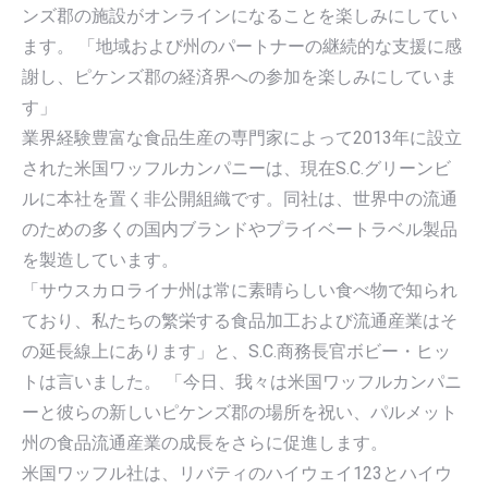
ンズ郡の施設がオンラインになることを楽しみにしてい
ます。 「地域および州のパートナーの継続的な支援に感
謝し、ピケンズ郡の経済界への参加を楽しみにしていま
す」
業界経験豊富な食品生産の専門家によって2013年に設立
された米国ワッフルカンパニーは、現在S.C.グリーンビ
ルに本社を置く非公開組織です。同社は、世界中の流通
のための多くの国内ブランドやプライベートラベル製品
を製造しています。
「サウスカロライナ州は常に素晴らしい食べ物で知られ
ており、私たちの繁栄する食品加工および流通産業はそ
の延長線上にあります」と、S.C.商務長官ボビー・ヒッ
トは言いました。 「今日、我々は米国ワッフルカンパニ
ーと彼らの新しいピケンズ郡の場所を祝い、パルメット
州の食品流通産業の成長をさらに促進します。
米国ワッフル社は、リバティのハイウェイ123とハイウ