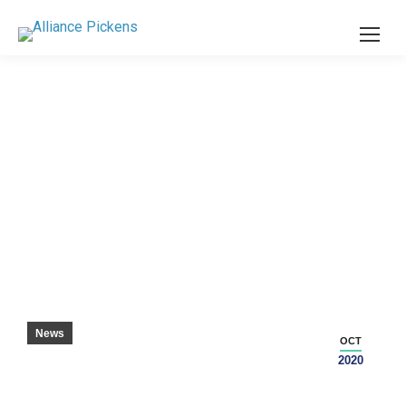
指名手配、必死:熟練労働者 – グリーンビルニ
ュース
News
OCT
2020