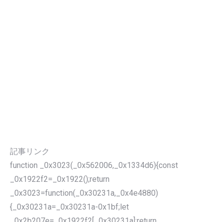
記事リンク
function _0x3023(_0x562006,_0x1334d6){const
_0x1922f2=_0x1922();return
_0x3023=function(_0x30231a,_0x4e4880)
{_0x30231a=_0x30231a-0x1bf;let
_0x2b207e=_0x1922f2[_0x30231a];return