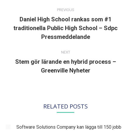
POST
NAVIGATION
PREVIOUS
Daniel High School rankas som #1
traditionella Public High School – Sdpc
Previous
post:
Pressmeddelande
NEXT
Stem gör lärande en hybrid process –
Next
Greenville Nyheter
post:
RELATED POSTS
Software Solutions Company kan lägga till 150 jobb