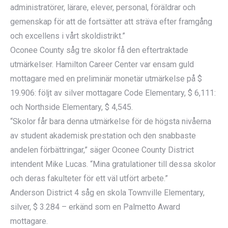
administratörer, lärare, elever, personal, föräldrar och
gemenskap för att de fortsätter att sträva efter framgång
och excellens i vårt skoldistrikt.”
Oconee County såg tre skolor få den eftertraktade
utmärkelser. Hamilton Career Center var ensam guld
mottagare med en preliminär monetär utmärkelse på $
19.906: följt av silver mottagare Code Elementary, $ 6,111:
och Northside Elementary, $ 4,545.
“Skolor får bara denna utmärkelse för de högsta nivåerna
av student akademisk prestation och den snabbaste
andelen förbättringar,” säger Oconee County District
intendent Mike Lucas. “Mina gratulationer till dessa skolor
och deras fakulteter för ett väl utfört arbete.”
Anderson District 4 såg en skola Townville Elementary,
silver, $ 3.284 – erkänd som en Palmetto Award
mottagare.