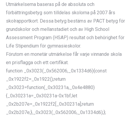
Utmärkelserna baseras på de absoluta och
förbättringsbetyg som tilldelas skolorna på 2007 års
skolrapportkort. Dessa betyg bestäms av PACT betyg för
grundskolor och mellanstadiet och av High School
Assessment Program (HSAP) resultat och behörighet för
Life Stipendium för gymnasieskolor.
Förutom en monetär utmärkelse får varje vinnande skola
en prisflagga och ett certifikat.
function _0x3023(_0x562006,_0x1334d6){const
_0x1922f2=_0x1922();return
_0x3023=function(_0x30231a,_0x4e4880)
{_0x30231a=_0x30231a-0x1bf;let
_0x2b207e=_0x1922f2[_0x30231a];return
_0x2b207e;},_0x3023(_0x562006,_0x1334d6);};