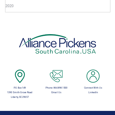
2020
P.O. Box 149
Phone:
864.898.1500
Connect With Us
1390 Smith Grove Road
Email Us
LinkedIn
Liberty, SC 29657