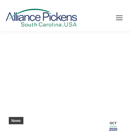
11 SKOLOR ATT DELA $ 3 MILJONER –
SENECA TIDNING
News
OCT
2020