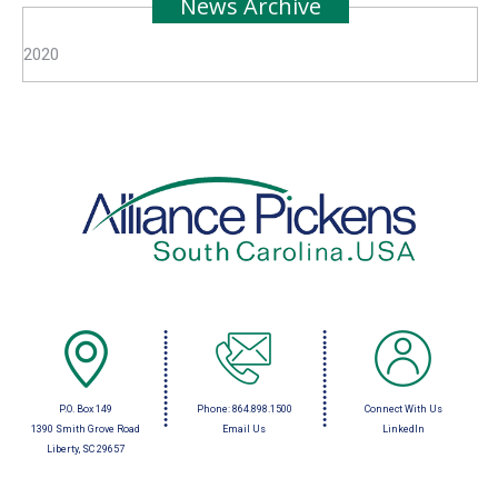
News Archive
2020
P.O. Box 149
Phone:
864.898.1500
Connect With Us
1390 Smith Grove Road
Email Us
LinkedIn
Liberty, SC 29657