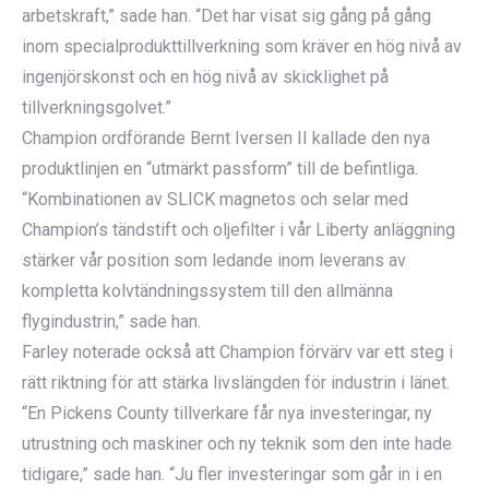
arbetskraft,” sade han. “Det har visat sig gång på gång
inom specialprodukttillverkning som kräver en hög nivå av
ingenjörskonst och en hög nivå av skicklighet på
tillverkningsgolvet.”
Champion ordförande Bernt Iversen II kallade den nya
produktlinjen en “utmärkt passform” till de befintliga.
“Kombinationen av SLICK magnetos och selar med
Champion’s tändstift och oljefilter i vår Liberty anläggning
stärker vår position som ledande inom leverans av
kompletta kolvtändningssystem till den allmänna
flygindustrin,” sade han.
Farley noterade också att Champion förvärv var ett steg i
rätt riktning för att stärka livslängden för industrin i länet.
“En Pickens County tillverkare får nya investeringar, ny
utrustning och maskiner och ny teknik som den inte hade
tidigare,” sade han. “Ju fler investeringar som går in i en