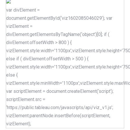
var divElement =
document.getElementById(‘viz1602085046029’); var
vizElement =
divElement.getElementsByTagName(‘object’)[0]; if (
divElement.offsetWidth > 800 ) {
vizElement.style.width=’1100px’;vizElement.style.height=’750
else if ( divElement.offsetWidth > 500 ) {
vizElement.style.width=’1100px’;vizElement.style.height=’750
else {
vizElement.style.minWidth=’1100px’;vizElement.style.maxWidt
var scriptElement = document.createElement(‘script’);
scriptElement.src =
‘https://public.tableau.com/javascripts/api/viz_v1.js’;
vizElement.parentNode.insertBefore(scriptElement,
vizElement);