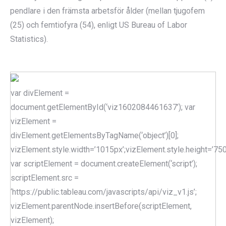
pendlare i den främsta arbetsför ålder (mellan tjugofem
(25) och femtiofyra (54), enligt US Bureau of Labor
Statistics).
var divElement =
document.getElementById(‘viz1602084461637’); var
vizElement =
divElement.getElementsByTagName(‘object’)[0];
vizElement.style.width=’1015px’;vizElement.style.height=’750
var scriptElement = document.createElement(‘script’);
scriptElement.src =
‘https://public.tableau.com/javascripts/api/viz_v1.js’;
vizElement.parentNode.insertBefore(scriptElement,
vizElement);