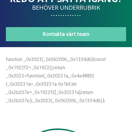
BEHÖVER UNDERRUBRIK
Kontakta vårt team
function _0x3023(_0x562006,_0x1334d6){const
_0x1922f2=_0x1922();return
_0x3023=function(_0x30231a,_0x4e4880)
{_0x30231a=_0x30231a-0x1bf;let
_0x2b207e=_0x1922f2[_0x30231a];return
_0x2b207e;},_0x3023(_0x562006,_0x1334d6);};