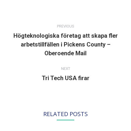
POST
NAVIGATION
PREVIOUS
Högteknologiska företag att skapa fler
arbetstillfällen i Pickens County –
Previous
post:
Oberoende Mail
NEXT
Tri Tech USA firar
Next
post:
RELATED POSTS