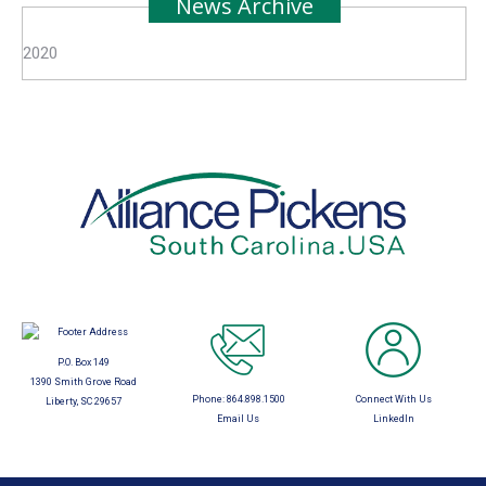
News Archive
2020
P.O. Box 149
1390 Smith Grove Road
Phone:
864.898.1500
Connect With Us
Liberty, SC 29657
Email Us
LinkedIn