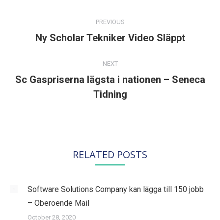
POST
NAVIGATION
PREVIOUS
Ny Scholar Tekniker Video Släppt
Previous
post:
NEXT
Sc Gaspriserna lägsta i nationen – Seneca
Next
Tidning
post:
RELATED POSTS
Software Solutions Company kan lägga till 150 jobb
– Oberoende Mail
October 28, 2020