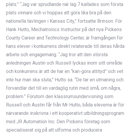
plats.” “Jag var sprudlande när lag 7 kallades som första
plats vinnare och vi hoppas att göra lika bra på den
nationella tävlingen i Kansas City,” fortsatte Brinson. För
Hank Hutto, Mechatronics Instructor på det nya Pickens
County Career and Technology Center, är framgången för
hans elever i konkurrens direkt relaterade till deras hårda
arbete och engagemang. “Jag tror att den största
anledningen Austin och Russell lyckas inom sitt område
och konkurrens är att de har en “kan-göra attityd” och vet
inte hur man ska sluta,” Hutto sa. “De tar en utmaning och
förvandlar det till en vardaglig rutin med små, om några,
problem.” Förutom den klassrumsundervisning som
Russell och Austin får från Mr Hutto, båda eleverna är för
närvarande inskrivna i ett kooperativt utbildningsprogram
med JR Automation Inc. Den Pickens företag som
specialiserat sig på att utforma och producera