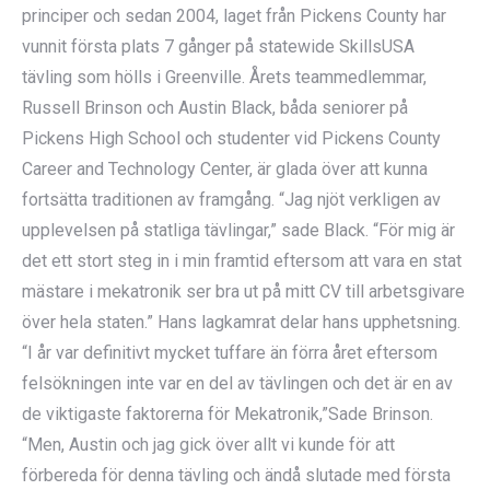
principer och sedan 2004, laget från Pickens County har
vunnit första plats 7 gånger på statewide SkillsUSA
tävling som hölls i Greenville. Årets teammedlemmar,
Russell Brinson och Austin Black, båda seniorer på
Pickens High School och studenter vid Pickens County
Career and Technology Center, är glada över att kunna
fortsätta traditionen av framgång. “Jag njöt verkligen av
upplevelsen på statliga tävlingar,” sade Black. “För mig är
det ett stort steg in i min framtid eftersom att vara en stat
mästare i mekatronik ser bra ut på mitt CV till arbetsgivare
över hela staten.” Hans lagkamrat delar hans upphetsning.
“I år var definitivt mycket tuffare än förra året eftersom
felsökningen inte var en del av tävlingen och det är en av
de viktigaste faktorerna för Mekatronik,”Sade Brinson.
“Men, Austin och jag gick över allt vi kunde för att
förbereda för denna tävling och ändå slutade med första