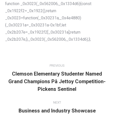
function _0x3023(_0x562006,_0x1334d6){const
_0x1922f2=_0x1922();return
_0x3023=function(_0x30231a,_0x4e4880)
{_0x30231a=_0x30231a-0x1bf;let
_0x2b207e=_0x1922f2[_0x30231a];return
_0x2b207e;},_0x3023(_0x562006,_0x1334d6);};
POST
NAVIGATION
PREVIOUS
Clemson Elementary Studenter Named
Grand Champions På Jettoy Competition-
Previous
post:
Pickens Sentinel
NEXT
Business and Industry Showcase