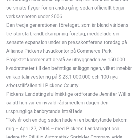
se smuts flyger för en andra gång sedan officiellt börjar
verksamheten under 2006.
Den tredje generationen företaget, som är bland världens
tre största brandbekämpning företag, meddelade sin
senaste expansion under en presskonferens torsdag på
Alliance Pickens huvudkontor på Commerce Park.
Projektet kommer att bestå av utbyggnaden av 150.000
kvadratmeter till den befintliga anläggningen, vilket innebär
en kapitalinvestering på $ 23.1 000.000 och 100 nya
arbetstillfällen till Pickens County.
Pickens Landstingsfullmäktige ordförande Jennifer Willis
sa att hon var en nyvald rådsmedlem dagen den
ursprungliga banbrytande inträffade.
“Tolv år och en dag sedan hade vi en banbrytande bakom
mig – April 27, 2004 – med Pickens Landstinget och
ledare för Pålitlig Automatisk Sprinkler Company vrida