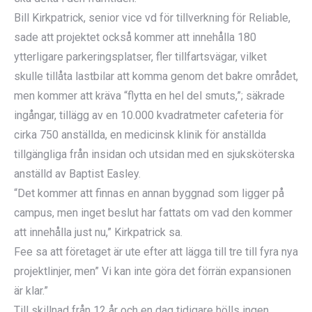
Bill Kirkpatrick, senior vice vd för tillverkning för Reliable,
sade att projektet också kommer att innehålla 180
ytterligare parkeringsplatser, fler tillfartsvägar, vilket
skulle tillåta lastbilar att komma genom det bakre området,
men kommer att kräva “flytta en hel del smuts,”; säkrade
ingångar, tillägg av en 10.000 kvadratmeter cafeteria för
cirka 750 anställda, en medicinsk klinik för anställda
tillgängliga från insidan och utsidan med en sjuksköterska
anställd av Baptist Easley.
“Det kommer att finnas en annan byggnad som ligger på
campus, men inget beslut har fattats om vad den kommer
att innehålla just nu,” Kirkpatrick sa.
Fee sa att företaget är ute efter att lägga till tre till fyra nya
projektlinjer, men” Vi kan inte göra det förrän expansionen
är klar.”
Till skillnad från 12 år och en dag tidigare hölls ingen