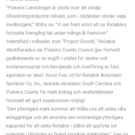
“Pickens Landstinget är stolta över att stödja
tillverkningsindustrin tillväxt, som i slutändan stöder varje
medborgare,” Willis sa. “Vi ser fram emot att se Reliables
fortsatta framgång här under många år framöver.”
Indentified i månader som “Project Growth,” Reliable
identifierades när Pickens County Council gav formellt
godkännande av en avgift i stället för skatte-och
incitamentsavtal och beviljande och överföring av fast
egendom av länet. Kevin Fee, vd för Reliable Automatic
Sprinkler Co, Inc., tackade delstaten South Carolina och
Pickens County för mark bidrag och skattelättnader
förutsatt att gjort expansionen möjligt.
“Den ytterligare mark kommer att tillåta oss att utöka våra
anläggningar och att utveckla den nödvändiga ytterligare
kapacitet för att sätta Reliable i stånd att uppfylla sin
potential i tillväxten av brand sprinkler marknaden,” Fee sa.