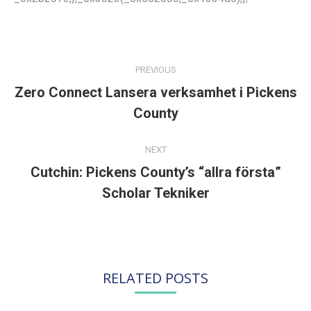
POST
NAVIGATION
PREVIOUS
Zero Connect Lansera verksamhet i Pickens
Previous
County
post:
NEXT
Cutchin: Pickens County’s “allra första”
Next
Scholar Tekniker
post:
RELATED POSTS