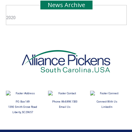
News Archive
2020
P.O. Box 149
Phone:
864.898.1500
Connect With Us
1390 Smith Grove Road
Email Us
LinkedIn
Liberty, SC 29657