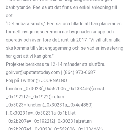
banbrytande. Fee sa att det finns en enkel anledning till
det.
“Det är bara smuts,” Fee sa, och tillade att han planerar en
formell invigningsceremoni när byggnaden är upp och
operativ och även före det, runt juli 2017. “Vi vill att ni alla
ska komma till vårt engagemang och se vad er investering
har gjort att vi kan göra.”
Projektet beräknas ta 12-14 månader att slutföra.
goliver@upstatetoday.com | (864) 973-6687
Följ på Twitter @ JOURNALGO
function _0x3023(_0x562006,_0x1334d6){const
_0x1922f2=_0x1922();return
_0x3023=function(_0x30231a,_0x4e4880)
{_0x30231a=_0x30231a-0x1bf;let
_0x2b207e=_0x1922f2[_0x30231a];return
_0x2b207e;},_0x3023(_0x562006,_0x1334d6);};