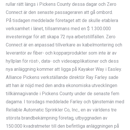
rullar rätt längs i Pickens County dessa dagar och Zero
Connect är den senaste passageraren att gå ombord.
På tisdagen meddelade företaget att de skulle etablera
verksamhet i länet, tillsammans med en $ 1.300.000
investeringar för att skapa 72 nya arbetstillfällen. Zero
Connect är en anpassad tillverkare av kabelmontering och
leverantör av fiber- och kopparprodukter som inte är av
hyllplan för röst-, data- och videoapplikationer och dess
nya anläggning kommer att ligga på Kayaker Way i Easley.
Alliance Pickens verkställande direktör Ray Farley sade
att han är nöjd med den andra ekonomiska utvecklingen
tillkännagivande i Pickens County under de senaste fem
dagarna. I torsdags meddelade Farley och tjänstemän med
Reliable Automatic Sprinkler Co, Inc., en av världens tre
största brandbekämpning företag, utbyggnaden av
150.000 kvadratmeter till den befintliga anläggningen på