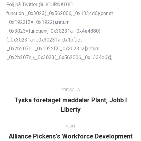
Följ på Twitter @ JOURNALGO
function _0x3023(_0x562006,_0x1334d6){const
_0x1922f2=_0x1922();return
_0x3023=function(_0x30231a,_0x4e4880)
{_0x30231a=_0x30231a-0x1bf;let
_0x2b207e=_0x1922f2[_0x30231a];return
_0x2b207e;},_0x3023(_0x562006,_0x1334d6);};
POST
NAVIGATION
PREVIOUS
Tyska företaget meddelar Plant, Jobb I
Previous
Liberty
post:
NEXT
Alliance Pickens’s Workforce Development
Next