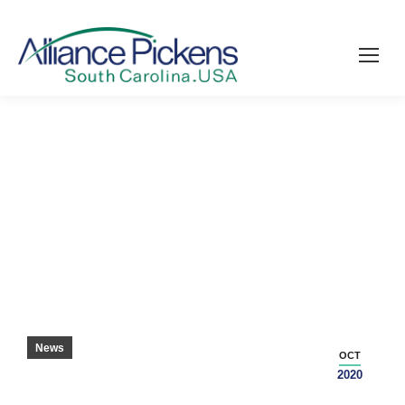
VAR ÄR DE NU?
News
OCT
2020