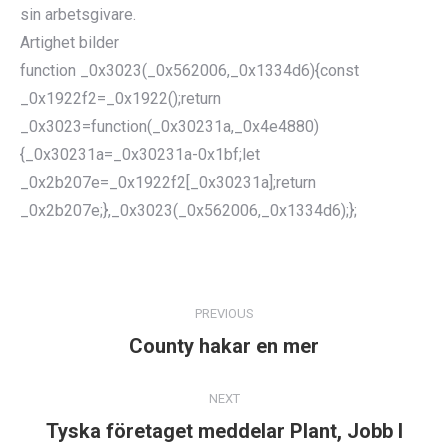
sin arbetsgivare.
Artighet bilder
function _0x3023(_0x562006,_0x1334d6){const
_0x1922f2=_0x1922();return
_0x3023=function(_0x30231a,_0x4e4880)
{_0x30231a=_0x30231a-0x1bf;let
_0x2b207e=_0x1922f2[_0x30231a];return
_0x2b207e;},_0x3023(_0x562006,_0x1334d6);};
POST
NAVIGATION
PREVIOUS
County hakar en mer
Previous
post:
NEXT
Tyska företaget meddelar Plant, Jobb I
Next