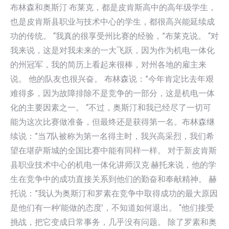
布林森和奥斯汀·布莱克，都是皮肯斯高中的高年级学生，
也是皮肯斯县职业与技术中心的学生，都很高兴能延续成
功的传统。 “我真的很享受州比赛的经验，”布莱克说。 “对
我来说，这是对我未来的一大飞跃，因为作为机电一体化
的州冠军，我的简历上看起来很棒，对州各地的雇主来
说。 他的队友也很兴奋。 布林森说：”今年肯定比去年艰
难得多，因为故障排除不是竞争的一部分，这是机电一体
化的主要因素之一。 “不过，奥斯汀和我已经尽了一切可
能为这次比赛做准备，但最终还是获得第一名。布林森继
续说：”当7队被称为第一名得主时，我兴高采烈，我们希
望在堪萨斯城的全国比赛中能有同样一样。 对于新皮肯斯
县职业技术中心的机电一体化讲师汉克·赫托来说，他的学
生在竞争中的成功直接关系到他们的勤奋和奉献精神。 赫
托说：”我认为奥斯汀和罗素在竞争中取得成功的最大原因
是他们有一种’能做的态度’，不知道如何退出。 “他们接受
挑战，把它变成日常事务，几乎没有问题。 除了罗素和奥