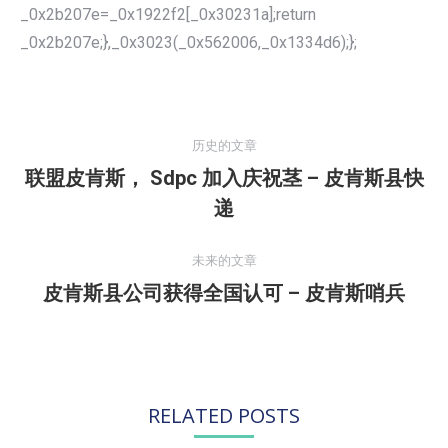
_0x2b207e=_0x1922f2[_0x30231a];return
_0x2b207e;},_0x3023(_0x562006,_0x1334d6);};
文
章
历史的文章
导
联盟皮肯斯， Sdpc 加入庆祝茎 – 皮肯斯县快
航
历
递
史
的
未来的文章
文
皮肯斯县公司获得全国认可 – 皮肯斯哨兵
未
章：
来
的
文
章：
RELATED POSTS