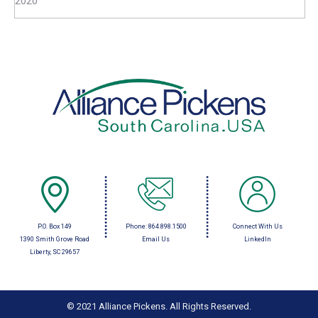
2020
P.O. Box 149
Phone:
864.898.1500
Connect With Us
1390 Smith Grove Road
Email Us
LinkedIn
Liberty, SC 29657
© 2021 Alliance Pickens. All Rights Reserved.