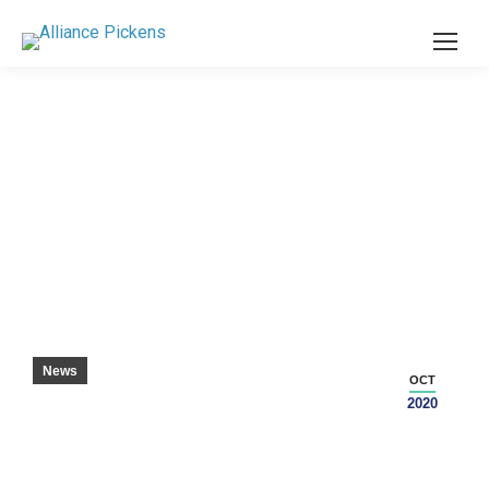
汽车供应商定位在皮肯斯县 – GSA 业务
News
OCT
2020