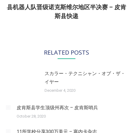
文
县机器人队晋级诺克斯维尔地区半决赛 – 皮肯
章：
未
斯县快递
来
的
文
章：
RELATED POSTS
スカラー・テクニシャン・オブ・ザ・
イヤー
December 4, 2020
皮肯斯县学生顶级州再次 – 皮肯斯哨兵
October 28, 2020
11所学校分享300万美元 – 塞内卡杂志