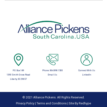
P.O. Box 149
Phone:
864.898.1500
Connect With Us
1390 Smith Grove Road
Email Us
LinkedIn
Liberty, SC 29657
© 2021 Alliance Pickens. All Rights Reserved.
Privacy Policy
|
Terms and Conditions
|
Site By Redhype