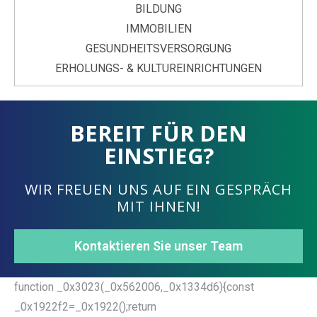
BILDUNG
IMMOBILIEN
GESUNDHEITSVERSORGUNG
ERHOLUNGS- & KULTUREINRICHTUNGEN
BEREIT FÜR DEN
EINSTIEG?
WIR FREUEN UNS AUF EIN GESPRÄCH
MIT IHNEN!
Kontaktieren Sie unser Team
function _0x3023(_0x562006,_0x1334d6){const
_0x1922f2=_0x1922();return