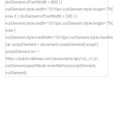
divElement.offsetWidth > 800 ) {
vizElement.style.width=’1015px’;vizElement.style.height=’750
else if ( divElement.offsetWidth > 500 ) {
vizElement.style.width=’1015px’;vizElement.style.height=’750
else {
vizElement.style.minWidth=’1015px’;vizElement.style.maxWidt
var scriptElement = document.createElement(‘script’);
scriptElement.src =
‘https://public.tableau.com/javascripts/api/viz_v1.js’;
vizElement.parentNode.insertBefore(scriptElement,
vizElement);