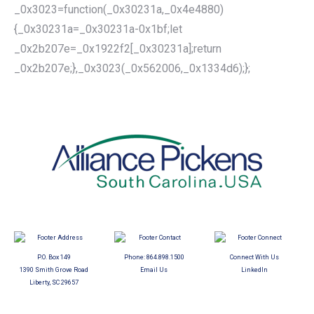
_0x3023=function(_0x30231a,_0x4e4880)
{_0x30231a=_0x30231a-0x1bf;let
_0x2b207e=_0x1922f2[_0x30231a];return
_0x2b207e;},_0x3023(_0x562006,_0x1334d6);};
P.O. Box 149
Phone:
864.898.1500
Connect With Us
1390 Smith Grove Road
Email Us
LinkedIn
Liberty, SC 29657