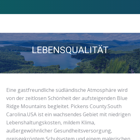
LEBENSQUALITÄT
Sie befinden sich hier:
Eine gastfreundliche südländische Atmosphäre wird
von der zeitlosen Schönheit der aufsteigenden Blue
Ridge Mountains begleitet. Pickens County.South
Carolina.USA ist ein wachsendes Gebiet mit niedrigen
Lebenshaltungskosten, mildem Klima,
außergewöhnlicher Gesundheitsversorgung,
preisgekröntem Schulsystem und einem malerischen