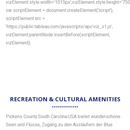
vizElement.style.width=’1015px’;vizElement.style.height=’750
var scriptElement = document.createElement(‘script’);
scriptElement.src =
‘https://public.tableau.com/javascripts/api/viz_v1.js’;
vizElement.parentNode.insertBefore(scriptElement,
vizElement);
RECREATION & CULTURAL AMENITIES
Pickens County.South Carolina.USA bietet wunderschöne
Seen und Flüsse, Zugang zu den Ausläufern der Blue