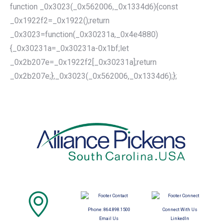
function _0x3023(_0x562006,_0x1334d6){const
_0x1922f2=_0x1922();return
_0x3023=function(_0x30231a,_0x4e4880)
{_0x30231a=_0x30231a-0x1bf;let
_0x2b207e=_0x1922f2[_0x30231a];return
_0x2b207e;},_0x3023(_0x562006,_0x1334d6);};
Phone:
864.898.1500
Connect With Us
Email Us
LinkedIn