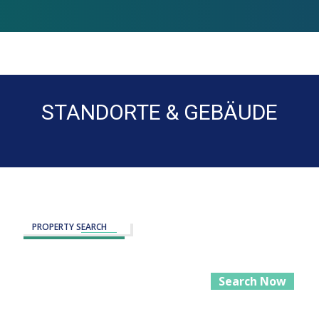
STANDORTE & GEBÄUDE
Sie befinden sich hier:
PROPERTY SEARCH
Search Now