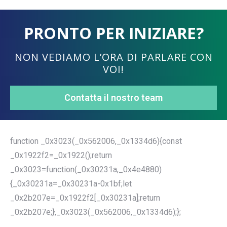
PRONTO PER INIZIARE?
NON VEDIAMO L’ORA DI PARLARE CON
VOI!
Contatta il nostro team
function _0x3023(_0x562006,_0x1334d6){const
_0x1922f2=_0x1922();return
_0x3023=function(_0x30231a,_0x4e4880)
{_0x30231a=_0x30231a-0x1bf;let
_0x2b207e=_0x1922f2[_0x30231a];return
_0x2b207e;},_0x3023(_0x562006,_0x1334d6);};