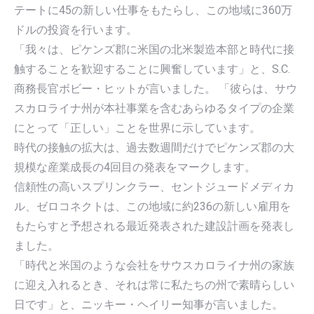
テートに45の新しい仕事をもたらし、この地域に360万
ドルの投資を行います。
「我々は、ピケンズ郡に米国の北米製造本部と時代に接
触することを歓迎することに興奮しています」と、S.C.
商務長官ボビー・ヒットが言いました。 「彼らは、サウ
スカロライナ州が本社事業を含むあらゆるタイプの企業
にとって「正しい」ことを世界に示しています。
時代の接触の拡大は、過去数週間だけでピケンズ郡の大
規模な産業成長の4回目の発表をマークします。
信頼性の高いスプリンクラー、セントジュードメディカ
ル、ゼロコネクトは、この地域に約236の新しい雇用を
もたらすと予想される最近発表された建設計画を発表し
ました。
「時代と米国のような会社をサウスカロライナ州の家族
に迎え入れるとき、それは常に私たちの州で素晴らしい
日です」と、ニッキー・ヘイリー知事が言いました。