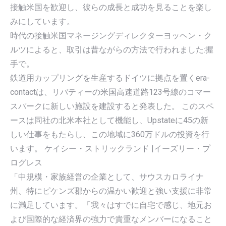
接触米国を歓迎し、彼らの成長と成功を見ることを楽し
みにしています。
時代の接触米国マネージングディレクターヨッヘン・ク
ルツによると、取引は昔ながらの方法で行われました:握
手で。
鉄道用カップリングを生産するドイツに拠点を置くera-
contactは、リバティーの米国高速道路123号線のコマー
スパークに新しい施設を建設すると発表した。 このスペ
ースは同社の北米本社として機能し、Upstateに45の新
しい仕事をもたらし、この地域に360万ドルの投資を行
います。 ケイシー・ストリックランド |イーズリー・プ
ログレス
「中規模・家族経営の企業として、サウスカロライナ
州、特にピケンズ郡からの温かい歓迎と強い支援に非常
に満足しています。「我々はすでに自宅で感じ、地元お
よび国際的な経済界の強力で貴重なメンバーになること