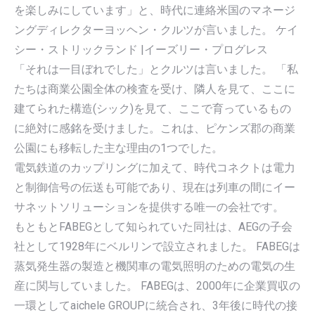
を楽しみにしています」と、時代に連絡米国のマネージ
ングディレクターヨッヘン・クルツが言いました。 ケイ
シー・ストリックランド |イーズリー・プログレス
「それは一目ぼれでした」とクルツは言いました。 「私
たちは商業公園全体の検査を受け、隣人を見て、ここに
建てられた構造(シック)を見て、ここで育っているもの
に絶対に感銘を受けました。これは、ピケンズ郡の商業
公園にも移転した主な理由の1つでした。
電気鉄道のカップリングに加えて、時代コネクトは電力
と制御信号の伝送も可能であり、現在は列車の間にイー
サネットソリューションを提供する唯一の会社です。
もともとFABEGとして知られていた同社は、AEGの子会
社として1928年にベルリンで設立されました。 FABEGは
蒸気発生器の製造と機関車の電気照明のための電気の生
産に関与していました。 FABEGは、2000年に企業買収の
一環としてaichele GROUPに統合され、3年後に時代の接