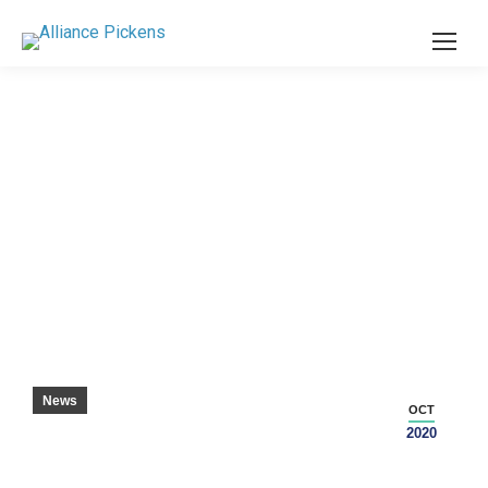
ビデオ:テイラーメイド、ピケンズ郡の新しい
施設を発表
News
OCT
2020