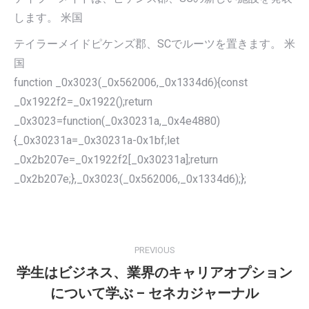
します。 米国
テイラーメイドピケンズ郡、SCでルーツを置きます。 米
国
function _0x3023(_0x562006,_0x1334d6){const
_0x1922f2=_0x1922();return
_0x3023=function(_0x30231a,_0x4e4880)
{_0x30231a=_0x30231a-0x1bf;let
_0x2b207e=_0x1922f2[_0x30231a];return
_0x2b207e;},_0x3023(_0x562006,_0x1334d6);};
POST
NAVIGATION
PREVIOUS
学生はビジネス、業界のキャリアオプション
Previous
について学ぶ – セネカジャーナル
post: