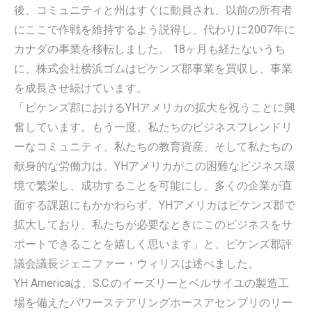
後、コミュニティと州はすぐに動員され、以前の所有者
にここで作戦を維持するよう説得し、代わりに2007年に
カナダの事業を移転しました。 18ヶ月も経たないうち
に、株式会社横浜ゴムはピケンズ郡事業を買収し、事業
を成長させ続けています。
「ピケンズ郡におけるYHアメリカの拡大を祝うことに興
奮しています。もう一度、私たちのビジネスフレンドリ
ーなコミュニティ、私たちの教育資産、そして私たちの
献身的な労働力は、YHアメリカがこの困難なビジネス環
境で繁栄し、成功することを可能にし、多くの企業が直
面する課題にもかかわらず、YHアメリカはピケンズ郡で
拡大しており、私たちが必要なときにこのビジネスをサ
ポートできることを嬉しく思います」と、ピケンズ郡評
議会議長ジェニファー・ウィリスは述べました。
YH Americaは、S.C.のイーズリーとベルサイユの製造工
場を備えたパワーステアリングホースアセンブリのリー