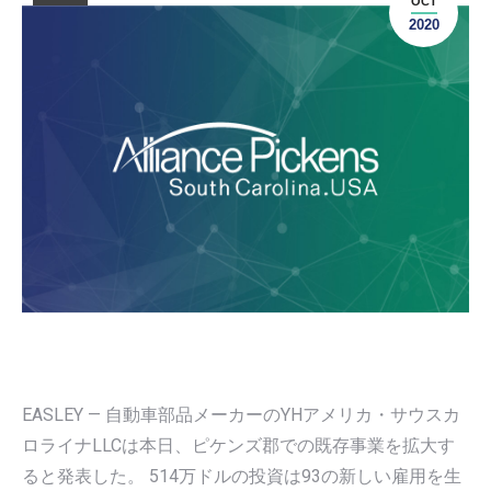
OCT
2020
EASLEY — 自動車部品メーカーのYHアメリカ・サウスカ
ロライナLLCは本日、ピケンズ郡での既存事業を拡大す
ると発表した。 514万ドルの投資は93の新しい雇用を生