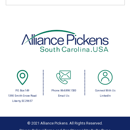
P.O. Box 149
Phone:
864.898.1500
Connect With Us
1390 Smith Grove Road
Email Us
LinkedIn
Liberty, SC 29657
© 2021 Alliance Pickens. All Rights Reserved.