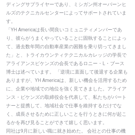
ディングサプライヤーであり、ミシガン州オーバーンヒ
ルズのテクニカルセンターによってサポートされていま
す。
「YH Americaは長い間良いコミュニティメンバーであ
り、彼らがうまくやっていることに固執することによっ
て、過去数年間の自動車産業の困難を乗り切ってきまし
た」と、トライカウンティテクニカルカレッジの学長で
アライアンスピケンズの会長であるロニー・L・ブース
博士は述べています。 「逆境に直面して後退する企業も
ありますが、YH Americaは、新しい機会を活用するため
に、企業や地域での地位を強く見てきました。アライア
ンス・ピケンズの取締役会を代表して、私たちがパート
ナーと提携して、地域社会で仕事を維持するだけでな
く、成長させるために正しいことを行うときに何が起こ
るかを再び見ることができて嬉しく思います。
同社は9月に新しい職に就き始めた。 会社との仕事の機