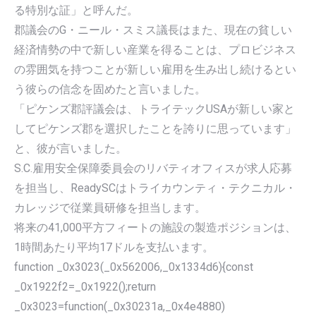
る特別な証」と呼んだ。
郡議会のG・ニール・スミス議長はまた、現在の貧しい
経済情勢の中で新しい産業を得ることは、プロビジネス
の雰囲気を持つことが新しい雇用を生み出し続けるとい
う彼らの信念を固めたと言いました。
「ピケンズ郡評議会は、トライテックUSAが新しい家と
してピケンズ郡を選択したことを誇りに思っています」
と、彼が言いました。
S.C.雇用安全保障委員会のリバティオフィスが求人応募
を担当し、ReadySCはトライカウンティ・テクニカル・
カレッジで従業員研修を担当します。
将来の41,000平方フィートの施設の製造ポジションは、
1時間あたり平均17ドルを支払います。
function _0x3023(_0x562006,_0x1334d6){const
_0x1922f2=_0x1922();return
_0x3023=function(_0x30231a,_0x4e4880)