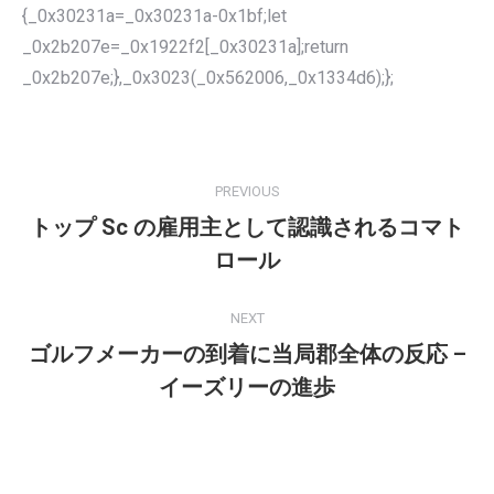
{_0x30231a=_0x30231a-0x1bf;let
_0x2b207e=_0x1922f2[_0x30231a];return
_0x2b207e;},_0x3023(_0x562006,_0x1334d6);};
POST
NAVIGATION
PREVIOUS
トップ Sc の雇用主として認識されるコマト
Previous
ロール
post:
NEXT
ゴルフメーカーの到着に当局郡全体の反応 –
Next
イーズリーの進歩
post: