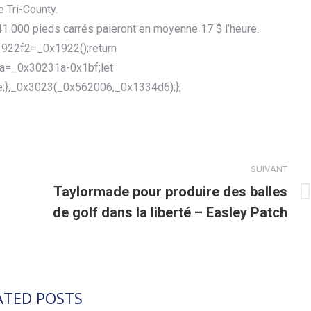
 Tri-County.
 41 000 pieds carrés paieront en moyenne 17 $ l’heure.
922f2=_0x1922();return
a=_0x30231a-0x1bf;let
;},_0x3023(_0x562006,_0x1334d6);};
SUIVANT
Taylormade pour produire des balles
Article
de golf dans la liberté – Easley Patch
suivant
:
ATED POSTS