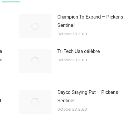
Champion To Expand – Pickens
Sentinel
October 28, 2020
e
Tri Tech Usa célèbre
té
October 28, 2020
Dayco Staying Put – Pickens
l
Sentinel
October 28, 2020