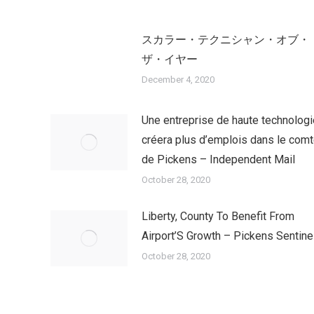
スカラー・テクニシャン・オブ・
ザ・イヤー
December 4, 2020
Une entreprise de haute technologi
créera plus d’emplois dans le com
de Pickens – Independent Mail
October 28, 2020
Liberty, County To Benefit From
Airport’S Growth – Pickens Sentine
October 28, 2020