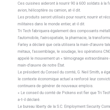
Ces cuisines aideront à nourrir 90 à 600 soldats à la fo
avion, hélicoptère ou camion, at-il dit.
Les produits seront utilisés pour nourrir, nourrir et r
militaires dans le monde entier, at-il dit.
Tri Tech fabriquera également des composants métalliq
l’automobile, l’aérospatiale, la pharmacie, la transform
Farley a déclaré que cela utilisera la main-d’œuvre ta
métaux, l’assemblage, le soudage, les opérations CNC, 
appelé le mouvement un « témoignage extraordinaire du 
main-d’œuvre de notre État.
Le président du Conseil du comté, G. Neil Smith, a ég
le contexte économique actuel a renforcé leur convict
continuera de générer de nouveaux emplois.
« Le conseil du comté de Pickens est fier que Tri Te
a-t-il déclaré.
Le bureau liberty de la S.C. Employment Security Co