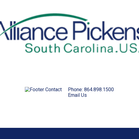
Phone:
864.898.1500
Email Us