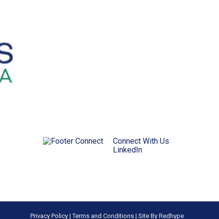
Connect With Us
LinkedIn
Privacy Policy
|
Terms and Conditions
|
Site By Redhype