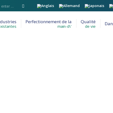
ndustries
Perfectionnement de la
Qualité
Dans
xistantes
main-d\’
de vie
 CHEMIN DU PARC DE COMMERCE – EASLEY PROGRÈS
ois sur…