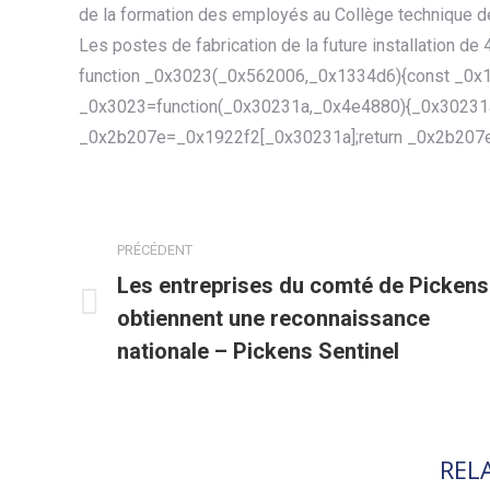
de la formation des employés au Collège technique de
Les postes de fabrication de la future installation de
function _0x3023(_0x562006,_0x1334d6){const _0x1
_0x3023=function(_0x30231a,_0x4e4880){_0x30231
_0x2b207e=_0x1922f2[_0x30231a];return _0x2b207e
NAVIGATION
ARTICLE
PRÉCÉDENT
Les entreprises du comté de Pickens
obtiennent une reconnaissance
Article
précédent
nationale – Pickens Sentinel
:
REL