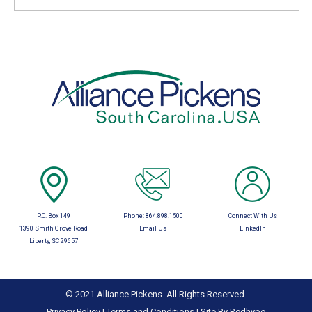
P.O. Box 149
Phone:
864.898.1500
Connect With Us
1390 Smith Grove Road
Email Us
LinkedIn
Liberty, SC 29657
© 2021 Alliance Pickens. All Rights Reserved.
Privacy Policy
|
Terms and Conditions
|
Site By Redhype