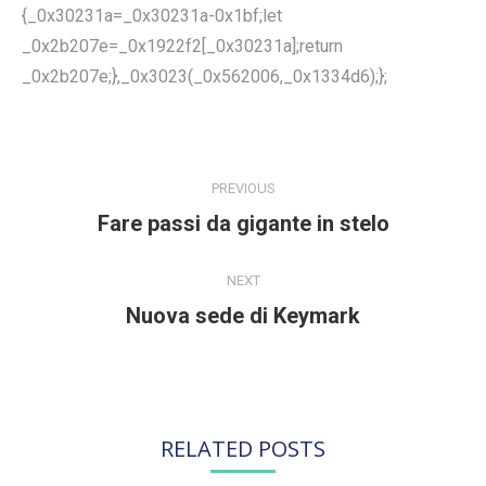
{_0x30231a=_0x30231a-0x1bf;let
_0x2b207e=_0x1922f2[_0x30231a];return
_0x2b207e;},_0x3023(_0x562006,_0x1334d6);};
POST
NAVIGATION
PREVIOUS
Fare passi da gigante in stelo
Previous
post:
NEXT
Nuova sede di Keymark
Next
post:
RELATED POSTS