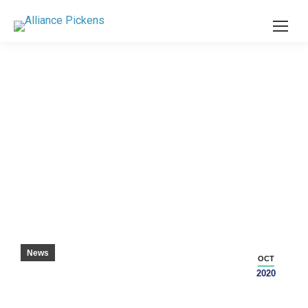
製造会社KPコンポーネント、イーズリーの第
2工場で雇用を増やす
News
OCT
2020