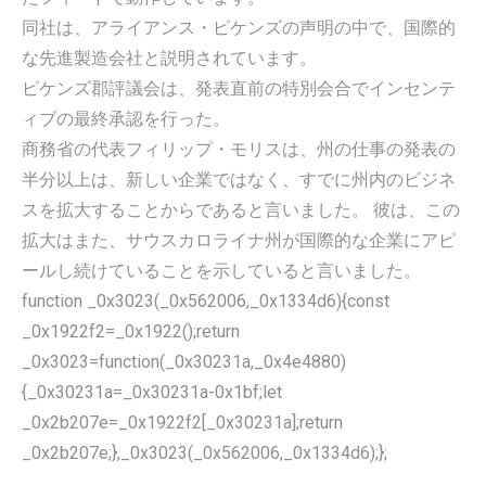
同社は、アライアンス・ピケンズの声明の中で、国際的
な先進製造会社と説明されています。
ピケンズ郡評議会は、発表直前の特別会合でインセンテ
ィブの最終承認を行った。
商務省の代表フィリップ・モリスは、州の仕事の発表の
半分以上は、新しい企業ではなく、すでに州内のビジネ
スを拡大することからであると言いました。 彼は、この
拡大はまた、サウスカロライナ州が国際的な企業にアピ
ールし続けていることを示していると言いました。
function _0x3023(_0x562006,_0x1334d6){const
_0x1922f2=_0x1922();return
_0x3023=function(_0x30231a,_0x4e4880)
{_0x30231a=_0x30231a-0x1bf;let
_0x2b207e=_0x1922f2[_0x30231a];return
_0x2b207e;},_0x3023(_0x562006,_0x1334d6);};