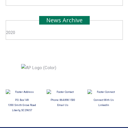
News Archive
2020
P.O. Box 149
Phone:
864.898.1500
Connect With Us
1390 Smith Grove Road
Email Us
LinkedIn
Liberty, SC 29657