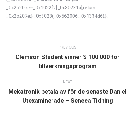
_0x2b207e=_0x1922f2[_0x30231a];return
_0x2b207e;},_0x3023(_0x562006,_0x1334d6);};
POST
NAVIGATION
PREVIOUS
Clemson Student vinner $ 100.000 för
Previous
tillverkningsprogram
post:
NEXT
Mekatronik betala av för de senaste Daniel
Next
Utexaminerade – Seneca Tidning
post: