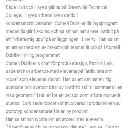
Både Hall och Hayes går nu på Greenville Technical
College. Hayes arbetar även deltid i
kondensatortillverkaren Cornell Dubilier lärlingsprogram
medan du går i skolan, och sa att han har siktet inställt på
att “arbeta mig upp” på anläggningen i Liberty. Han sa att
en annan medlem av mekatronik teamet är också i Cornell
Dubilier lärling programmet.
Cornell Dubilier s chef för produktdesign, Patrick Lark,
sade att han arbetade med eleverna på “artikulera arm
robot” som eleverna ändrat. Han sa att det har en “tig
svetsare och svetsar bitar av rostfritt stål tillsammans i en
viss geometri,” istället för en person som måste manuellt
svetsa. Lark sade roboten är involverad i produktionen av
prototyp kondensatorer för en ny produkt.
Han sa att han tyckte om att arbeta med eleverna.
“Vi behöver skickliga människor där ute,” Lark sa. “Jag är