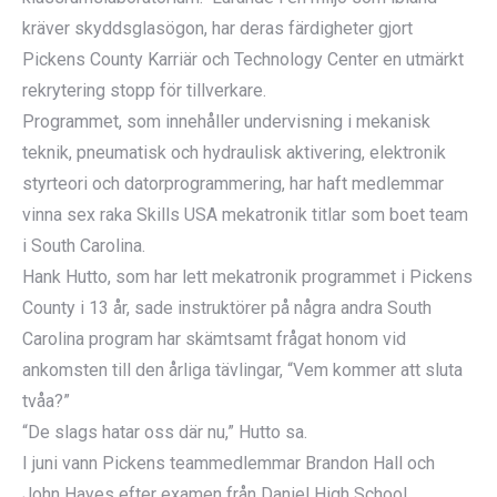
kräver skyddsglasögon, har deras färdigheter gjort
Pickens County Karriär och Technology Center en utmärkt
rekrytering stopp för tillverkare.
Programmet, som innehåller undervisning i mekanisk
teknik, pneumatisk och hydraulisk aktivering, elektronik
styrteori och datorprogrammering, har haft medlemmar
vinna sex raka Skills USA mekatronik titlar som boet team
i South Carolina.
Hank Hutto, som har lett mekatronik programmet i Pickens
County i 13 år, sade instruktörer på några andra South
Carolina program har skämtsamt frågat honom vid
ankomsten till den årliga tävlingar, “Vem kommer att sluta
tvåa?”
“De slags hatar oss där nu,” Hutto sa.
I juni vann Pickens teammedlemmar Brandon Hall och
John Hayes efter examen från Daniel High School