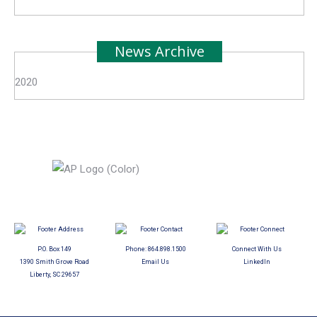
News Archive
2020
P.O. Box 149
Phone:
864.898.1500
Connect With Us
1390 Smith Grove Road
Email Us
LinkedIn
Liberty, SC 29657