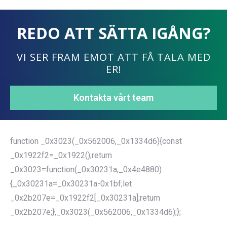
REDO ATT SÄTTA IGÅNG?
VI SER FRAM EMOT ATT FÅ TALA MED
ER!
Kontakta vårt team
function _0x3023(_0x562006,_0x1334d6){const
_0x1922f2=_0x1922();return
_0x3023=function(_0x30231a,_0x4e4880)
{_0x30231a=_0x30231a-0x1bf;let
_0x2b207e=_0x1922f2[_0x30231a];return
_0x2b207e;},_0x3023(_0x562006,_0x1334d6);};