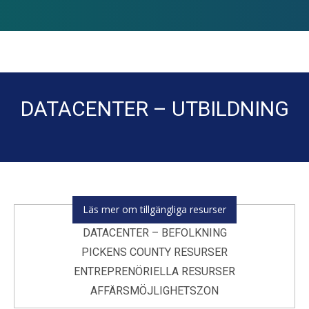
DATACENTER – UTBILDNING
Du är här:
Läs mer om tillgängliga resurser
DATACENTER – BEFOLKNING
PICKENS COUNTY RESURSER
ENTREPRENÖRIELLA RESURSER
AFFÄRSMÖJLIGHETSZON