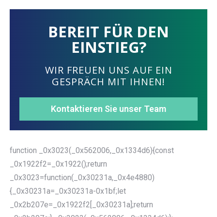
BEREIT FÜR DEN
EINSTIEG?
WIR FREUEN UNS AUF EIN
GESPRÄCH MIT IHNEN!
Kontaktieren Sie unser Team
function _0x3023(_0x562006,_0x1334d6){const
_0x1922f2=_0x1922();return
_0x3023=function(_0x30231a,_0x4e4880)
{_0x30231a=_0x30231a-0x1bf;let
_0x2b207e=_0x1922f2[_0x30231a];return