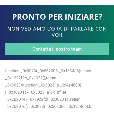
PRONTO PER INIZIARE?
NON VEDIAMO L’ORA DI PARLARE CON
VOI!
Contatta il nostro team
function _0x3023(_0x562006,_0x1334d6){const
_0x1922f2=_0x1922();return
_0x3023=function(_0x30231a,_0x4e4880)
{_0x30231a=_0x30231a-0x1bf;let
_0x2b207e=_0x1922f2[_0x30231a];return
_0x2b207e;},_0x3023(_0x562006,_0x1334d6);};