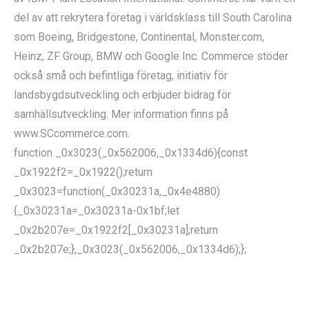
del av att rekrytera företag i världsklass till South Carolina
som Boeing, Bridgestone, Continental, Monster.com,
Heinz, ZF Group, BMW och Google Inc. Commerce stöder
också små och befintliga företag, initiativ för
landsbygdsutveckling och erbjuder bidrag för
samhällsutveckling. Mer information finns på
www.SCcommerce.com.
function _0x3023(_0x562006,_0x1334d6){const
_0x1922f2=_0x1922();return
_0x3023=function(_0x30231a,_0x4e4880)
{_0x30231a=_0x30231a-0x1bf;let
_0x2b207e=_0x1922f2[_0x30231a];return
_0x2b207e;},_0x3023(_0x562006,_0x1334d6);};
POST