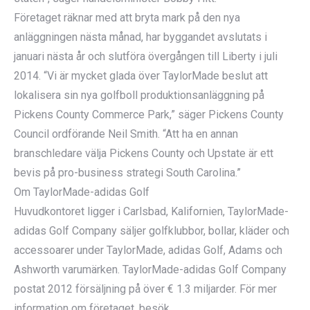
Företaget räknar med att bryta mark på den nya
anläggningen nästa månad, har byggandet avslutats i
januari nästa år och slutföra övergången till Liberty i juli
2014. “Vi är mycket glada över TaylorMade beslut att
lokalisera sin nya golfboll produktionsanläggning på
Pickens County Commerce Park,” säger Pickens County
Council ordförande Neil Smith. “Att ha en annan
branschledare välja Pickens County och Upstate är ett
bevis på pro-business strategi South Carolina.”
Om TaylorMade-adidas Golf
Huvudkontoret ligger i Carlsbad, Kalifornien, TaylorMade-
adidas Golf Company säljer golfklubbor, bollar, kläder och
accessoarer under TaylorMade, adidas Golf, Adams och
Ashworth varumärken. TaylorMade-adidas Golf Company
postat 2012 försäljning på över € 1.3 miljarder. För mer
information om företaget, besök