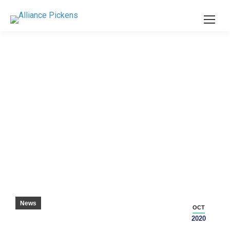
TAYLORMADE GOLF COMPANY
EXPANDERAR MED NY ANLÄGGNING I
PICKENS COUNTY
News
OCT
2020