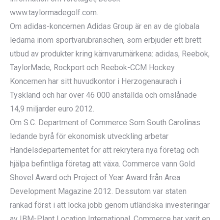
www.taylormadegolf.com.
Om adidas-koncernen Adidas Group är en av de globala
ledarna inom sportvarubranschen, som erbjuder ett brett
utbud av produkter kring kärnvarumärkena: adidas, Reebok,
TaylorMade, Rockport och Reebok-CCM Hockey.
Koncernen har sitt huvudkontor i Herzogenaurach i
Tyskland och har över 46 000 anställda och omslånade
14,9 miljarder euro 2012.
Om S.C. Department of Commerce Som South Carolinas
ledande byrå för ekonomisk utveckling arbetar
Handelsdepartementet för att rekrytera nya företag och
hjälpa befintliga företag att växa. Commerce vann Gold
Shovel Award och Project of Year Award från Area
Development Magazine 2012. Dessutom var staten
rankad först i att locka jobb genom utländska investeringar
av IBM-Plant Location International. Commerce har varit en