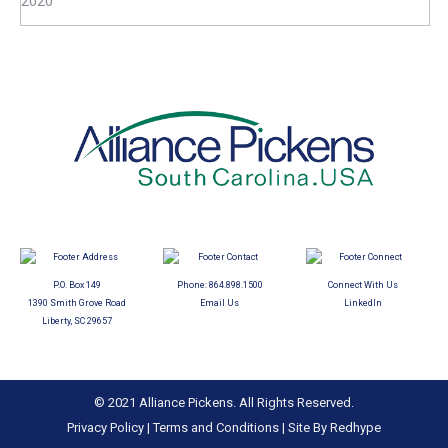
2020
P.O. Box 149
Phone:
864.898.1500
Connect With Us
1390 Smith Grove Road
Email Us
LinkedIn
Liberty, SC 29657
© 2021 Alliance Pickens. All Rights Reserved.
Privacy Policy
|
Terms and Conditions
|
Site By Redhype