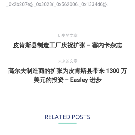
_0x2b207e;},_0x3023(_0x562006,_0x1334d6);};
文
章
历史的文章
导
皮肯斯县制造工厂庆祝扩张 – 塞内卡杂志
历
航
史
的
未来的文章
文
高尔夫制造商的扩张为皮肯斯县带来 1300 万
未
章：
美元的投资 – Easley 进步
来
的
文
章：
RELATED POSTS