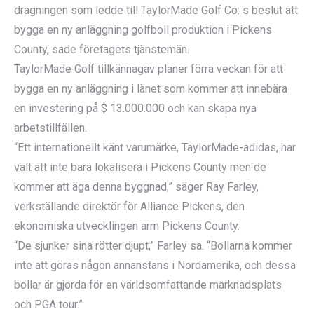
dragningen som ledde till TaylorMade Golf Co: s beslut att
bygga en ny anläggning golfboll produktion i Pickens
County, sade företagets tjänstemän.
TaylorMade Golf tillkännagav planer förra veckan för att
bygga en ny anläggning i länet som kommer att innebära
en investering på $ 13.000.000 och kan skapa nya
arbetstillfällen.
“Ett internationellt känt varumärke, TaylorMade-adidas, har
valt att inte bara lokalisera i Pickens County men de
kommer att äga denna byggnad,” säger Ray Farley,
verkställande direktör för Alliance Pickens, den
ekonomiska utvecklingen arm Pickens County.
“De sjunker sina rötter djupt,” Farley sa. “Bollarna kommer
inte att göras någon annanstans i Nordamerika, och dessa
bollar är gjorda för en världsomfattande marknadsplats
och PGA tour.”