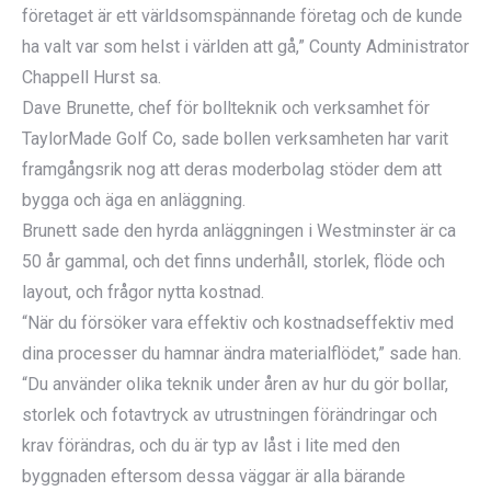
företaget är ett världsomspännande företag och de kunde
ha valt var som helst i världen att gå,” County Administrator
Chappell Hurst sa.
Dave Brunette, chef för bollteknik och verksamhet för
TaylorMade Golf Co, sade bollen verksamheten har varit
framgångsrik nog att deras moderbolag stöder dem att
bygga och äga en anläggning.
Brunett sade den hyrda anläggningen i Westminster är ca
50 år gammal, och det finns underhåll, storlek, flöde och
layout, och frågor nytta kostnad.
“När du försöker vara effektiv och kostnadseffektiv med
dina processer du hamnar ändra materialflödet,” sade han.
“Du använder olika teknik under åren av hur du gör bollar,
storlek och fotavtryck av utrustningen förändringar och
krav förändras, och du är typ av låst i lite med den
byggnaden eftersom dessa väggar är alla bärande