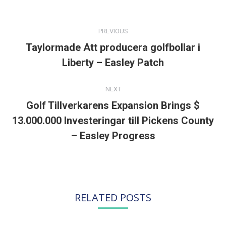
POST
NAVIGATION
PREVIOUS
Taylormade Att producera golfbollar i
Previous
Liberty – Easley Patch
post:
NEXT
Golf Tillverkarens Expansion Brings $
13.000.000 Investeringar till Pickens County
Next
post:
– Easley Progress
RELATED POSTS