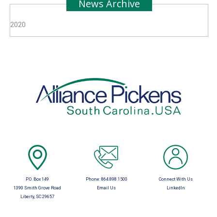
News Archive
2020
P.O. Box 149
Phone:
864.898.1500
Connect With Us
1390 Smith Grove Road
Email Us
LinkedIn
Liberty, SC 29657