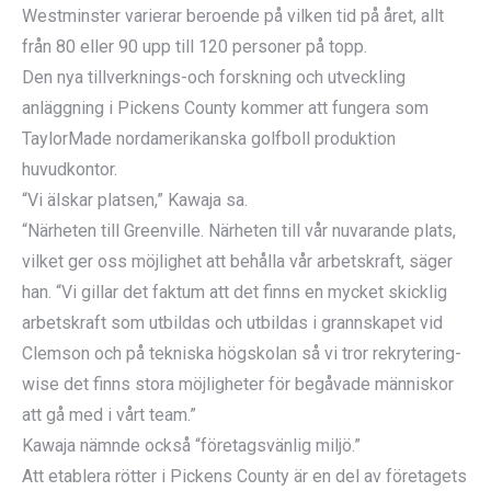
Westminster varierar beroende på vilken tid på året, allt
från 80 eller 90 upp till 120 personer på topp.
Den nya tillverknings-och forskning och utveckling
anläggning i Pickens County kommer att fungera som
TaylorMade nordamerikanska golfboll produktion
huvudkontor.
“Vi älskar platsen,” Kawaja sa.
“Närheten till Greenville. Närheten till vår nuvarande plats,
vilket ger oss möjlighet att behålla vår arbetskraft, säger
han. “Vi gillar det faktum att det finns en mycket skicklig
arbetskraft som utbildas och utbildas i grannskapet vid
Clemson och på tekniska högskolan så vi tror rekrytering-
wise det finns stora möjligheter för begåvade människor
att gå med i vårt team.”
Kawaja nämnde också “företagsvänlig miljö.”
Att etablera rötter i Pickens County är en del av företagets