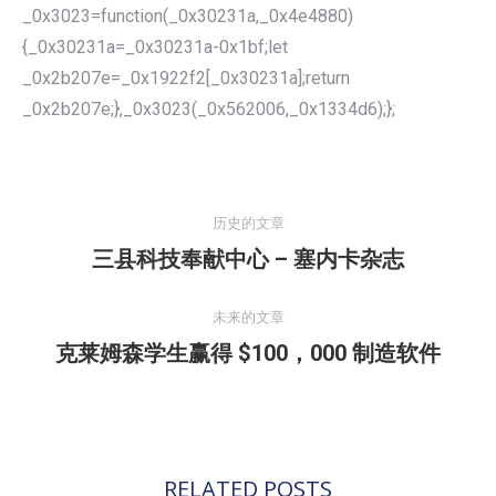
_0x3023=function(_0x30231a,_0x4e4880)
{_0x30231a=_0x30231a-0x1bf;let
_0x2b207e=_0x1922f2[_0x30231a];return
_0x2b207e;},_0x3023(_0x562006,_0x1334d6);};
文
章
历史的文章
导
三县科技奉献中心 – 塞内卡杂志
历
航
史
的
未来的文章
文
克莱姆森学生赢得 $100，000 制造软件
未
章：
来
的
文
章：
RELATED POSTS