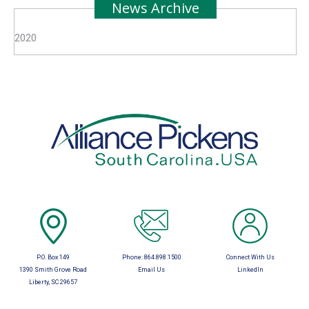
News Archive
2020
P.O. Box 149
Phone:
864.898.1500
Connect With Us
1390 Smith Grove Road
Email Us
LinkedIn
Liberty, SC 29657