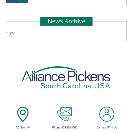
News Archive
2020
P.O. Box 149
Phone:
864.898.1500
Connect With Us