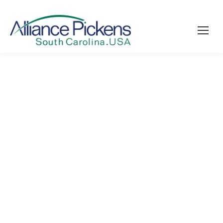
BERATER, HERSTELLER ARBEITEN
ZUSAMMEN, UM STUDENTEN
VORZUBEREITEN – PICKENS COUNTY
COURIER