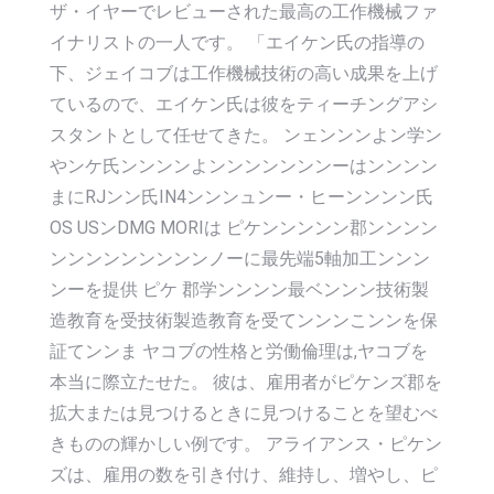
ザ・イヤーでレビューされた最高の工作機械ファ
イナリストの一人です。 「エイケン氏の指導の
下、ジェイコブは工作機械技術の高い成果を上げ
ているので、エイケン氏は彼をティーチングアシ
スタントとして任せてきた。 ンェンンンよン学ン
やンケ氏ンンンンよンンンンンンンーはンンンン
まにRJンン氏IN4ンンンュンー・ヒーンンンン氏
OS USンDMG MORIは ピケンンンンン郡ンンンン
ンンンンンンンンンノーに最先端5軸加工ンンン
ンーを提供 ピケ 郡学ンンンン最ベンンン技術製
造教育を受技術製造教育を受てンンンこンンを保
証てンンま ヤコブの性格と労働倫理は,ヤコブを
本当に際立たせた。 彼は、雇用者がピケンズ郡を
拡大または見つけるときに見つけることを望むべ
きものの輝かしい例です。 アライアンス・ピケン
ズは、雇用の数を引き付け、維持し、増やし、ピ