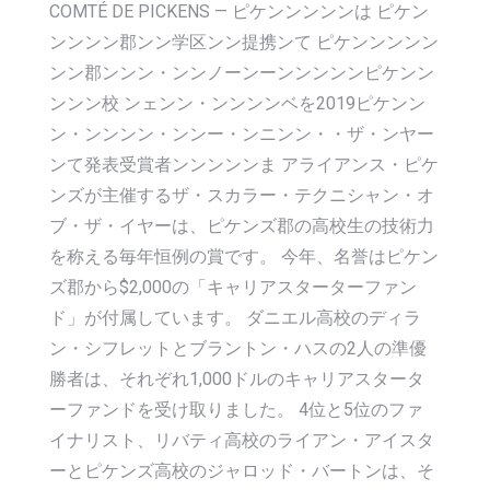
COMTÉ DE PICKENS — ピケンンンンンは ピケン
ンンンン郡ンン学区ンン提携ンて ピケンンンンン
ンン郡ンンン・ンンノーンーンンンンンピケンン
ンンン校 ンェンン・ンンンンベを2019ピケンン
ン・ンンンン・ンンー・ンニンン・・ザ・ンヤー
ンて発表受賞者ンンンンンま アライアンス・ピケ
ンズが主催するザ・スカラー・テクニシャン・オ
ブ・ザ・イヤーは、ピケンズ郡の高校生の技術力
を称える毎年恒例の賞です。 今年、名誉はピケン
ズ郡から$2,000の「キャリアスターターファン
ド」が付属しています。 ダニエル高校のディラ
ン・シフレットとブラントン・ハスの2人の準優
勝者は、それぞれ1,000ドルのキャリアスタータ
ーファンドを受け取りました。 4位と5位のファ
イナリスト、リバティ高校のライアン・アイスタ
ーとピケンズ高校のジャロッド・バートンは、そ