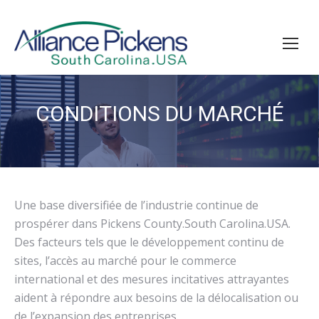
CONDITIONS DU MARCHÉ
Vous êtes ici :
Une base diversifiée de l’industrie continue de
prospérer dans Pickens County.South Carolina.USA.
Des facteurs tels que le développement continu de
sites, l’accès au marché pour le commerce
international et des mesures incitatives attrayantes
aident à répondre aux besoins de la délocalisation ou
de l’expansion des entreprises.