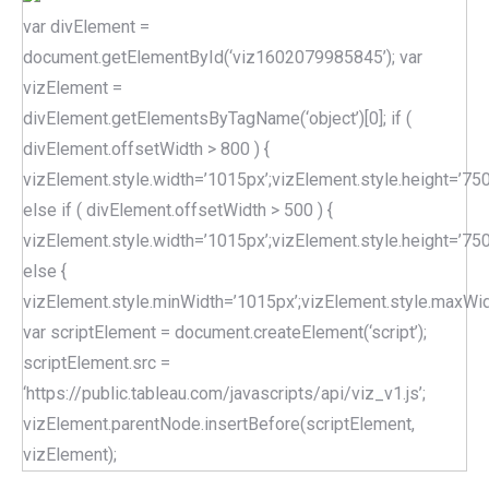
var divElement =
document.getElementById(‘viz1602079985845’); var
vizElement =
divElement.getElementsByTagName(‘object’)[0]; if (
divElement.offsetWidth > 800 ) {
vizElement.style.width=’1015px’;vizElement.style.height=’750
else if ( divElement.offsetWidth > 500 ) {
vizElement.style.width=’1015px’;vizElement.style.height=’750
else {
vizElement.style.minWidth=’1015px’;vizElement.style.maxWidt
var scriptElement = document.createElement(‘script’);
scriptElement.src =
‘https://public.tableau.com/javascripts/api/viz_v1.js’;
vizElement.parentNode.insertBefore(scriptElement,
vizElement);