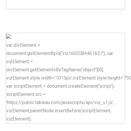
var divElement =
document.getElementById(‘viz1602084461637’); var
vizElement =
divElement.getElementsByTagName(‘object’)[0];
vizElement.style.width=’1015px’;vizElement.style.height=’750
var scriptElement = document.createElement(‘script’);
scriptElement.src =
‘https://public.tableau.com/javascripts/api/viz_v1.js’;
vizElement.parentNode.insertBefore(scriptElement,
vizElement);