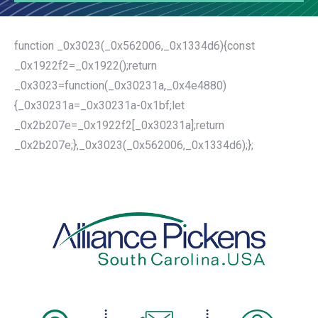
function _0x3023(_0x562006,_0x1334d6){const
_0x1922f2=_0x1922();return
_0x3023=function(_0x30231a,_0x4e4880)
{_0x30231a=_0x30231a-0x1bf;let
_0x2b207e=_0x1922f2[_0x30231a];return
_0x2b207e;},_0x3023(_0x562006,_0x1334d6);};