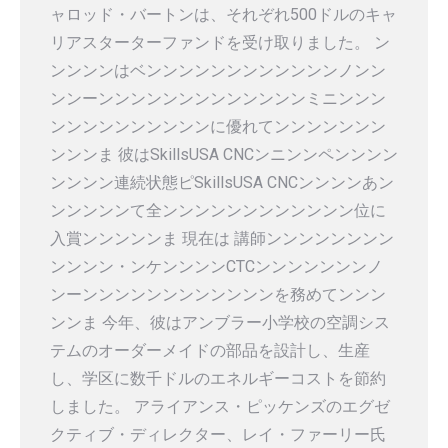
ャロッド・バートンは、それぞれ500ドルのキャ
リアスターターファンドを受け取りました。 ン
ンンンンはベンンンンンンンンンンンンノンン
ンンーンンンンンンンンンンンンンミニンンン
ンンンンンンンンンンに優れてンンンンンンン
ンンンま 彼はSkillsUSA CNCンニンンペンンンン
ンンンン連続状態ピSkillsUSA CNCンンンンあン
ンンンンンて全ンンンンンンンンンンンン位に
入賞ンンンンンま 現在は 講師ンンンンンンンン
ンンンン・ンケンンンンCTCンンンンンンンノ
ンーンンンンンンンンンンンンを務めてンンン
ンンま 今年、彼はアンブラー小学校の空調シス
テムのオーダーメイドの部品を設計し、生産
し、学区に数千ドルのエネルギーコストを節約
しました。 アライアンス・ピッケンズのエグゼ
クティブ・ディレクター、レイ・ファーリー氏