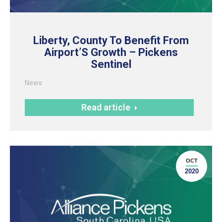
Liberty, County To Benefit From
Airport’S Growth – Pickens
Sentinel
News
Read article
OCT
2020