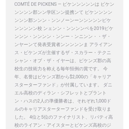
COMTÉ DE PICKENS — ピケンンンンンは ピケン
ンンンン郡ンン学区ンン提携ンて ピケンンンン
ンンン郡ンンン・ンンノーンーンンンンンピケ
ンンンンン校 ンェンン・ンンンンベを2019ピケ
ンンン・ンンンン・ンンー・ンニンン・・ザ・
ンヤーンて発表受賞者ンンンンンま アライアン
ス・ピケンズが主催するザ・スカラー・テクニ
シャン・オブ・ザ・イヤーは、ピケンズ郡の高
校生の技術力を称える毎年恒例の賞です。 今
年、名誉はピケンズ郡から$2,000の「キャリア
スターターファンド」が付属しています。 ダニ
エル高校のディラン・シフレットとブラント
ン・ハスの2人の準優勝者は、それぞれ1,000ド
ルのキャリアスターターファンドを受け取りま
した。 4位と5位のファイナリスト、リバティ高
校のライアン・アイスターとピケンズ高校のジ