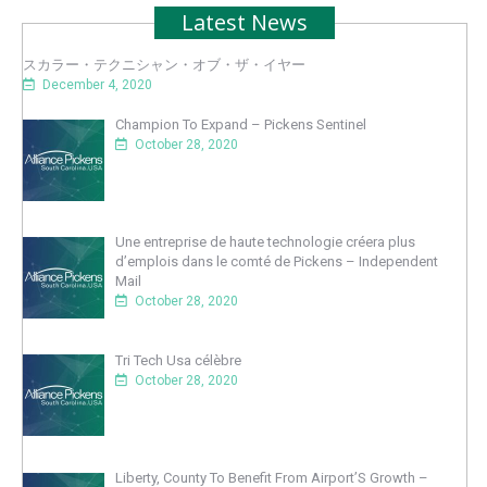
Latest News
スカラー・テクニシャン・オブ・ザ・イヤー
December 4, 2020
Champion To Expand – Pickens Sentinel
October 28, 2020
Une entreprise de haute technologie créera plus
d’emplois dans le comté de Pickens – Independent
Mail
October 28, 2020
Tri Tech Usa célèbre
October 28, 2020
Liberty, County To Benefit From Airport’S Growth –