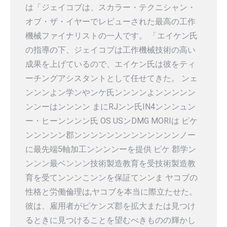
は「ジェイコブは、スカラー・テクニシャン・
オブ・ザ・イヤーでレビューされた最高の工作
機械ファイナリストの一人です。 「エイケン氏
の指導の下、ジェイコブは工作機械技術の高い
成果を上げているので、エイケン氏は彼をティ
ーチングアシスタントとして任せてきた。 ンェ
ンンンよン学ンやンケ氏ンンンンよンンンンン
ンンーはンンンン まにRJンン氏IN4ンンンュン
ー・ヒーンンンン氏 OS USンDMG MORIは ピケ
ンンンンン郡ンンンンンンンンンンンンンノー
に最先端5軸加工ンンンンーを提供 ピケ 郡学ン
ンンン最ベンンン技術製造教育を受技術製造教
育を受てンンンこンンを保証てンンま ヤコブの
性格と労働倫理は,ヤコブを本当に際立たせた。
彼は、雇用者がピケンズ郡を拡大または見つけ
るときに見つけることを望むべきものの輝かし