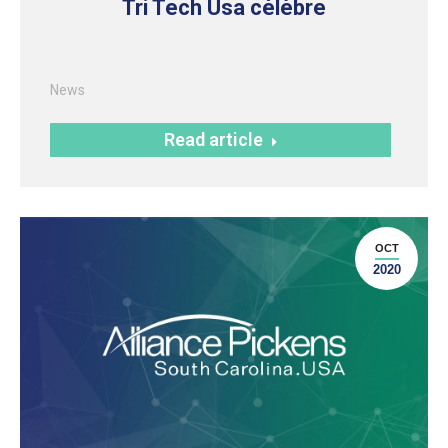
Tri Tech Usa célèbre
News
Read article
OCT
2020