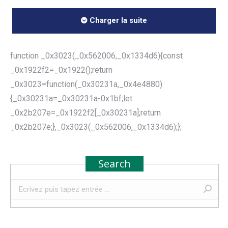
Charger la suite
function _0x3023(_0x562006,_0x1334d6){const
_0x1922f2=_0x1922();return
_0x3023=function(_0x30231a,_0x4e4880)
{_0x30231a=_0x30231a-0x1bf;let
_0x2b207e=_0x1922f2[_0x30231a];return
_0x2b207e;},_0x3023(_0x562006,_0x1334d6);};
Search
Recherche
: